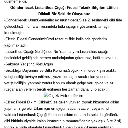
düşmemelidir.
Gönderilecek Lisianthus Çiçeği Fidesi Teknik Bilgileri Lütfen
Dikkali Bir Şekilde Okuyunuz
-
Gönderilecek Ürün:Gönderilecek ürün fidedir.Size 2. resimdeki gibi fide
gelecektir.
1 numaralı resimdeki bitki çiçeğini göstermek amaçlı
konulmuştur.
-Çiçek Fidesi Gönderimi:Özel tasarım fide kolisinde gönderim
yapılmaktadır.
-Lisianthus Çiçeği Geldiğinde Ne Yapmalıyım:Lisianthus çiçeği
fidelerinizi geldiğinde hemen ambalajından çıkartınız, hafif sulayınız.
-Saksıda Yetiştiriciliğe:Uygun
-Sıcaklığa Dayanımı ve Bitki Konumu:Soğuk iklimlerde kışın açıkta
yetiştiriciliği tavisye edilmez, yazın ise aşırı sıcak olan yerlerde
yetiştiriciliğini yapmak zordur.Konum olarak gölge yarı gölge ve az
rüzgar alan yerlerin tercih edilmesi her zaman daha iyi olacaktır.
-Çiçek Fidesi Dikimi:
Dikimi:Size gelen ürünleri toprak hizasında dikim
yapmanız gerekir.Dikim için en uygun sabah saatleri veya ikindir
vaktidir.Lisianthusli Çiçeği Fidelerini dikim sırasında şekilde gördünüz
gibi bitkinin viyolde kalan kısmınının tamamı(fidenin yaklaşık 3 te 2 si)
toprak altında olmalıdır.Lisianthusli Çiçeği fidesi dikimini yaptıktan