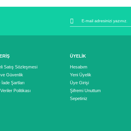
da ve diğer konularda yetersiz gördüğünüz noktaları öneri formunu kulla
Bu ürüne ilk yorumu siz yapın!
Yorum Yaz
ERİŞ
ÜYELİK
li Satış Sözleşmesi
Hesabım
k ve Güvenlik
Yeni Üyelik
e İade Şartları
Üye Girişi
 Veriler Politikası
Şifremi Unuttum
Gönder
Sepetiniz