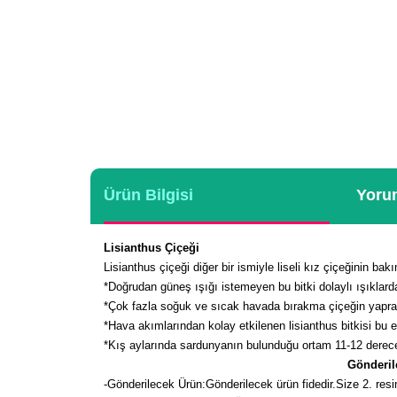
Ürün Bilgisi
Yorum
Lisianthus Çiçeği
Lisianthus çiçeği diğer bir ismiyle liseli kız çiçeğinin ba
*Doğrudan güneş ışığı istemeyen bu bitki dolaylı ışıklarda
*Çok fazla soğuk ve sıcak havada bırakma çiçeğin yapra
*Hava akımlarından kolay etkilenen lisianthus bitkisi bu e
*Kış aylarında sardunyanın bulunduğu ortam 11-12 derece
Gönderile
-
Gönderilecek Ürün:Gönderilecek ürün fidedir.Size 2. resim