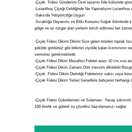
-Çiçek Fidesi Gönderimi:Özel tasarım fide kolisinde gön
-Lisianthus Çiçeği Geldiğinde Ne Yapmalıyım:Lisianthus çi
-Saksıda Yetiştiriciliğe:Uygun
-Sıcaklığa Dayanımı ve Bitki Konumu:Soğuk iklimlerde kışın
gölge ve az rüzgar alan yerlerin tercih edilmesi her zaman
-Çiçek Fidesi Dikimi:
Dikimi:Size gelen ürünleri toprak hiz
şekilde gördünüz gibi bitkinin viyolde kalan kısmınının ta
vermeniz gerekmektedir.
-Çiçek Fidesi Dikim Mesafesi:Fideler arası 10 cm,sıra ara
-Çiçek Fidesi Dikim Zamanı:Dört mevsim dikilebilir.Rüzg
-Çiçek Fidesi Dikim Derinliği:Fidelerinizi saksı veya kendi
-Çiçek Fidesi Dikim Yerleri:Genellikle bahçenin herhangi bir y
-Çiçek Fidesi Gübrelemesi ve Sulaması :Yavaş salınımlı akı
100 litrelik ve gübreli su çözeltisi hazırlamanızı sağlar.