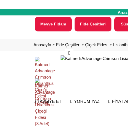
Anas
Meyve Fidanı
Fide Çeşitleri
Süs
Anasayfa
Fide Çeşitleri
Çiçek Fidesi
Lisianth
TAVSİYE ET
YORUM YAZ
FİYAT 