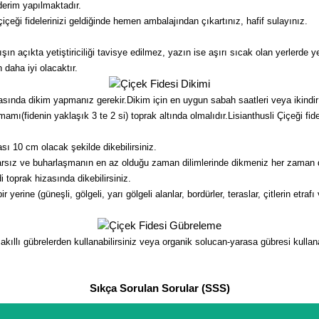
derim yapılmaktadır.
çeği fidelerinizi geldiğinde hemen ambalajından çıkartınız, hafif sulayınız.
 açıkta yetiştiriciliği tavisye edilmez, yazın ise aşırı sıcak olan yerlerde ye
 daha iyi olacaktır.
asında dikim yapmanız gerekir.Dikim için en uygun sabah saatleri veya ikindir v
mamı(fidenin yaklaşık 3 te 2 si) toprak altında olmalıdır.Lisianthusli Çiçeği 
sı 10 cm olacak şekilde dikebilirsiniz.
arsız ve buharlaşmanın en az olduğu zaman dilimlerinde dikmeniz her zaman da
 toprak hizasında dikebilirsiniz.
erine (güneşli, gölgeli, yarı gölgeli alanlar, bordürler, teraslar, çitlerin etrafı
llı gübrelerden kullanabilirsiniz veya organik solucan-yarasa gübresi kullanabil
Sıkça Sorulan Sorular (SSS)