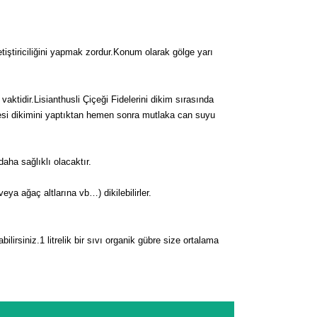
tiştiriciliğini yapmak zordur.Konum olarak gölge yarı
aktidir.Lisianthusli Çiçeği Fidelerini dikim sırasında
fidesi dikimini yaptıktan hemen sonra mutlaka can suyu
ha sağlıklı olacaktır.
 veya ağaç altlarına vb…) dikilebilirler.
irsiniz.1 litrelik bir sıvı organik gübre size ortalama