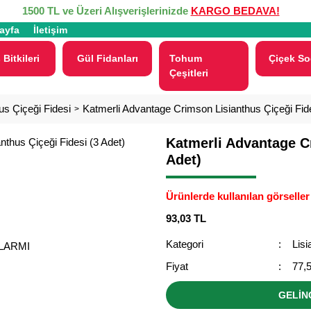
1500 TL ve Üzeri Alışverişlerinizde
KARGO BEDAVA!
ayfa
İletişim
 Bitkileri
Gül Fidanları
Tohum
Çiçek So
Çeşitleri
us Çiçeği Fidesi
Katmerli Advantage Crimson Lisianthus Çiçeği Fide
Katmerli Advantage Cr
Adet)
Ürünlerde kullanılan görseller 
93,03 TL
Kategori
Lisi
ALARMI
Fiyat
77,
GELİN