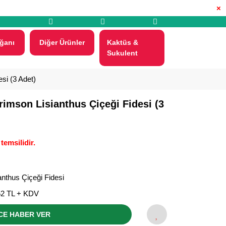
×
ğanı
Diğer Ürünler
Kaktüs &
Sukulent
si (3 Adet)
imson Lisianthus Çiçeği Fidesi (3
temsilidir.
anthus Çiçeği Fidesi
52 TL + KDV
CE HABER VER