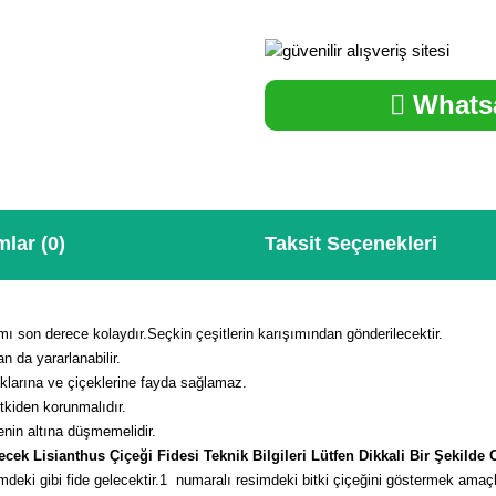
Whatsa
lar (0)
Taksit Seçenekleri
kımı son derece kolaydır.Seçkin çeşitlerin karışımından gönderilecektir.
n da yararlanabilir.
klarına ve çiçeklerine fayda sağlamaz.
tkiden korunmalıdır.
nin altına düşmemelidir.
cek Lisianthus Çiçeği Fidesi Teknik Bilgileri Lütfen Dikkali Bir Şekild
deki gibi fide gelecektir.
1 numaralı resimdeki bitki çiçeğini göstermek amaçl