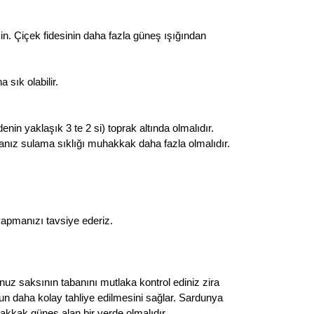
in. Çiçek fidesinin daha fazla güneş ışığından
 sık olabilir.
in yaklaşık 3 te 2 si) toprak altında olmalıdır.
nız sulama sıklığı muhakkak daha fazla olmalıdır.
apmanızı tavsiye ederiz.
unuz saksının tabanını mutlaka kontrol ediniz zira
yun daha kolay tahliye edilmesini sağlar. Sardunya
hakkak güneş alan bir yerde olmalıdır.