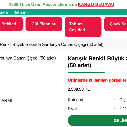
1500 TL ve Üzeri Alışverişlerinizde
KARGO BEDAVA!
ayfa
İletişim
 Bitkileri
Gül Fidanları
Tohum
Çiçek So
Çeşitleri
 Renkli Büyük Saksıda Sardunya Canan Çiçeği (50 adet)
Karışık Renkli Büyük
(50 adet)
Ürünlerde kullanılan görseller 
2.539,53 TL
Kategori
Çiçe
ALARMI
Fiyat
2.1
GELİN