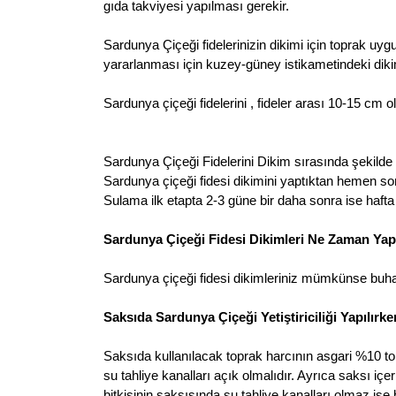
gıda takviyesi yapılması gerekir.
Sardunya Çiçeği fidelerinizin dikimi için toprak uy
yararlanması için kuzey-güney istikametindeki dikim
Sardunya çiçeği fidelerini , fideler arası 10-15 cm o
Sardunya Çiçeği Fidelerini Dikim sırasında şekilde 
Sardunya çiçeği fidesi dikimini yaptıktan hemen s
Sulama ilk etapta 2-3 güne bir daha sonra ise hafta b
Sardunya Çiçeği Fidesi Dikimleri Ne Zaman Yap
Sardunya çiçeği fidesi dikimleriniz mümkünse buha
Saksıda Sardunya Çiçeği Yetiştiriciliği Yapılırk
Saksıda kullanılacak toprak harcının asgari %10 torf
su tahliye kanalları açık olmalıdır. Ayrıca saksı i
bitkisinin saksısında su tahliye kanalları olmaz ise