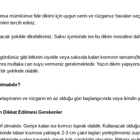
gunsa mümkünse fide dikimi için uygun serin ve rüzgarsız havaları seç
leri tercih ediniz.
lacak şekilde dikebilirsiniz. Saksı içerisinde ise bu dikim mesafesi daha
gördünüz gibi bitkinin viyolde veya saksıda kalan kısmının tamamı(fiden
onra mutlaka can suyu vermeniz gerekmektedir. Yazın dikim yapıyorsa
ir şeklinde olabilir.
ılmalıdır?
rlaşmanın ve rüzgarın en az olduğu gün başlangıcında veya ikindin y
en Dikkat Edilmesi Gerekenler
 olmalıdır. Geriye kalan ise kırmızı toprak olabilir. Kullanacak olduğ
çerisinde taban kısmına yaklaşık 2-3 cm çakıl taşları yerleştirmeniz su
 bitkinizde sudan kaynaklı olarak kök çürüklüğü olacaktır. Bitkiniz mu