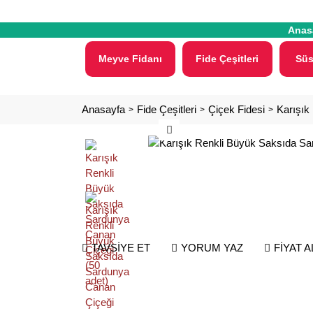
Anas
Meyve Fidanı
Fide Çeşitleri
Süs
Anasayfa
Fide Çeşitleri
Çiçek Fidesi
Karışık
TAVSİYE ET
YORUM YAZ
FİYAT 