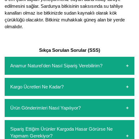
edilmesini sağlar. Sardunya bitkisinin saksısında su tahliye
kanalları olmaz ise bitkinizde sudan kaynaklı olarak kök
çürüklüğü olacaktır. Bitkiniz muhakkak güneş alan bir yerde
olmalıdır.
Sıkça Sorulan Sorular (SSS)
Anamur Naturel'den Nasıl Sipariş Verebilirim?
https://www.anamurnaturel.com 'dan kendiniz sepetinizi
Kargo Ücretleri Ne Kadar?
oluşturarak,
iletişim
numaralarımızdan bizi arayarak veya
whatsapp hattımızdan bizlere isteklerinizi yazarak sipariş
verebilirsiniz. Sitemizden vereceğiniz siparişlerin
https://www.anamurnaturel.com 'da siz kargoyu dert
Ürün Gönderimleri Nasıl Yapılıyor?
ödemelerini sipariş verdikten sonra havale/eft veya sipariş
etmeyin diye 1500 lira ve üzerindeki siparişlerinizde
aşamasında kredi kartı ile yapabilirsiniz. Kapıda ödeme
kargoyu biz karşılıyoruz. 1500 Lira altında kalan
yoktur.
siparişlerinizde sepetinizdeki ürünleri hacimlerine göre bir
Sipariş verdiğiniz ürünler, özel tasarlanmış ambalajlar ile
Sipariş Ettiğim Ürünler Kargoda Hasar Görürse Ne
kargo ücreti ödeme aşamasında sepetinize eklenecektir.
paketlenip gönderim yapılmaktadır.
Yapmam Gerekiyor?