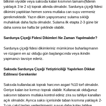
bitkinin viyolde veya saksıda kalan kısmının tamamı(fidenin
yaklaşık 3 te 2 si) toprak altında olmalıdır. Sardunya çiçeği fidesi
dikimini yaptıktan hemen sonra mutlaka can suyu vermeniz
gerekmektedir. Yazın dikim yapıyorsanız sulama sıklığı
muhakkak daha fazla olmalıdır. Sulama ilk etapta 2-3 güne bir
daha sonra ise hafta bir şeklinde olabilir.
Sardunya Çiçeği Fidesi Dikimleri Ne Zaman Yapılmalıdır?
Sardunya çiçeği fidesi dikimleriniz mümkünse buharlaşmanın
ve rüzgarın en az olduğu gün başlangıcında veya ikindin
yapmanızı tavsiye ederiz.
Saksıda Sardunya Çiçeği Yetiştiriciliği Yapılırken Dikkat
Edilmesi Gerekenler
Saksıda kullanılacak toprak harcının asgari %10 torf olmalıdır.
Geriye kalan ise kırmızı toprak olabilir. Kullanacak olduğunuz
saksının tabanını mutlaka kontrol ediniz zira su tahliye kanalları
açık olmalıdır. Ayrıca saksı içerisinde taban kısmına yaklaşık 2-
3 cm çakıl taşları yerleştirmeniz suyun daha kolay tahliye