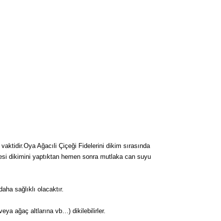
vaktidir.Oya Ağacıli Çiçeği Fidelerini dikim sırasında
fidesi dikimini yaptıktan hemen sonra mutlaka can suyu
ha sağlıklı olacaktır.
 veya ağaç altlarına vb…) dikilebilirler.