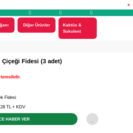
×
ğanı
Diğer Ürünler
Kaktüs &
Sukulent
Çiçeği Fidesi (3 adet)
temsilidir.
k Fidesi
,28 TL + KDV
CE HABER VER