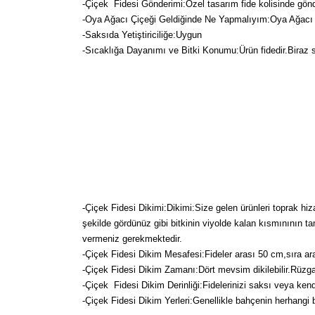
-Çiçek Fidesi Gönderimi:Özel tasarım fide kolisinde gön
-Oya Ağacı Çiçeği Geldiğinde Ne Yapmalıyım:Oya Ağacı çiç
-Saksıda Yetiştiriciliğe:Uygun
-Sıcaklığa Dayanımı ve Bitki Konumu:Ürün fidedir.Biraz s
-Çiçek Fidesi Dikimi:
Dikimi:Size gelen ürünleri toprak hiz
şekilde gördünüz gibi bitkinin viyolde kalan kısmınının t
vermeniz gerekmektedir.
-Çiçek Fidesi Dikim Mesafesi:Fideler arası 50 cm,sıra ara
-Çiçek Fidesi Dikim Zamanı:Dört mevsim dikilebilir.Rüzg
-Çiçek Fidesi Dikim Derinliği:Fidelerinizi saksı veya kendi
-Çiçek Fidesi Dikim Yerleri:Genellikle bahçenin herhangi bir y