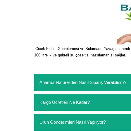
-Çiçek Fidesi Gübrelemesi ve Sulaması :Yavaş salınımlı akı
100 litrelik ve gübreli su çözeltisi hazırlamanızı sağlar.
Anamur Naturel'den Nasıl Sipariş Verebilirim?
https://www.anamurnaturel.com 'dan kendiniz sep
Kargo Ücretleri Ne Kadar?
sipariş verebilirsiniz. Sitemizden vereceğiniz sip
ödeme yoktur.
https://www.anamurnaturel.com 'da siz kargoyu de
Ürün Gönderimleri Nasıl Yapılıyor?
siparişlerinizde sepetinizdeki ürünleri hacimler