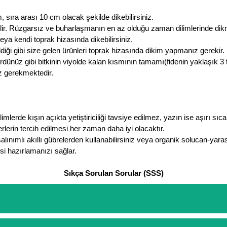
, sıra arası 10 cm olacak şekilde dikebilirsiniz.
lir. Rüzgarsız ve buharlaşmanın en az olduğu zaman dilimlerinde dik
eya kendi toprak hizasında dikebilirsiniz.
ldiği gibi size gelen ürünleri toprak hizasında dikim yapmanız gerekir.
ördünüz gibi bitkinin viyolde kalan kısmının tamamı(fidenin yaklaşık 3 te
z gerekmektedir.
mlerde kışın açıkta yetiştiriciliği tavsiye edilmez, yazın ise aşırı sıca
lerin tercih edilmesi her zaman daha iyi olacaktır.
lınımlı akıllı gübrelerden kullanabilirsiniz veya organik solucan-yarasa 
isi hazırlamanızı sağlar.
Sıkça Sorulan Sorular (SSS)
etinizi oluşturarak,
iletişim
numaralarımızdan bizi arayarak veya what