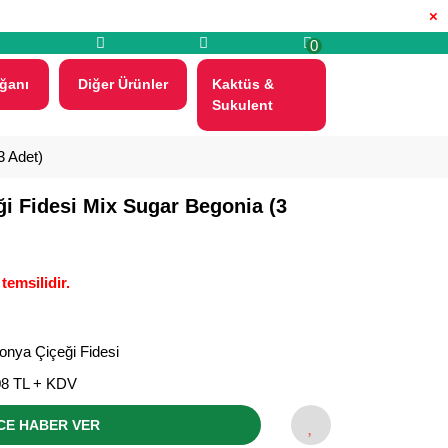
×
0
ğanı
Diğer Ürünler
Kaktüs &
Sukulent
3 Adet)
i Fidesi Mix Sugar Begonia (3
temsilidir.
onya Çiçeği Fidesi
08 TL + KDV
CE HABER VER