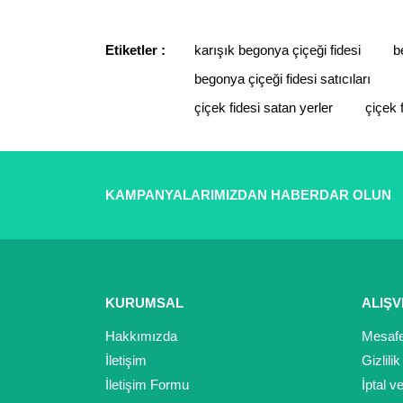
Ürün resmi kalitesiz, bozuk veya görüntülenemiyor.
Ürün açıklamasında eksik bilgiler bulunuyor.
Etiketler :
karışık begonya çiçeği fidesi
b
Ürün bilgilerinde hatalar bulunuyor.
begonya çiçeği fidesi satıcıları
Ürün fiyatı diğer sitelerden daha pahalı.
çiçek fidesi satan yerler
çiçek f
Bu ürüne benzer farklı alternatifler olmalı.
KAMPANYALARIMIZDAN HABERDAR OLUN
KURUMSAL
ALIŞV
Hakkımızda
Mesafe
İletişim
Gizlili
İletişim Formu
İptal v