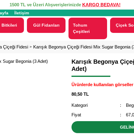
1500 TL ve Üzeri Alışverişlerinizde
KARGO BEDAVA!
ayfa
İletişim
 Bitkileri
Gül Fidanları
Tohum
Çiçek So
Çeşitleri
 Çiçeği Fidesi
Karışık Begonya Çiçeği Fidesi Mix Sugar Begonia (
Karışık Begonya Çiçeğ
Adet)
Ürünlerde kullanılan görseller 
80,50 TL
Kategori
Beg
Fiyat
67,
GELİN