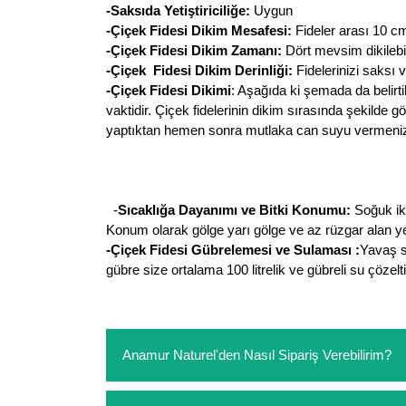
-Saksıda Yetiştiriciliğe:
Uygun
-Çiçek Fidesi Dikim Mesafesi:
Fideler arası 10 cm
-Çiçek Fidesi Dikim Zamanı:
Dört mevsim dikilebi
-Çiçek Fidesi Dikim Derinliği:
Fidelerinizi saksı v
-Çiçek Fidesi Dikimi
: Aşağıda ki şemada da belirti
vaktidir. Çiçek fidelerinin dikim sırasında şekilde g
yaptıktan hemen sonra mutlaka can suyu vermeni
-
Sıcaklığa Dayanımı ve Bitki Konumu:
Soğuk ikli
Konum olarak gölge yarı gölge ve az rüzgar alan yer
-Çiçek Fidesi Gübrelemesi ve Sulaması :
Yavaş sa
gübre size ortalama 100 litrelik ve gübreli su çözelt
Anamur Naturel'den Nasıl Sipariş Verebilirim?
https://www.anamurnaturel.com 'dan kendiniz sep