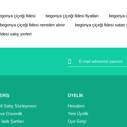
Yorum Yaz
egonya çiçeği fidesi
begonya çiçeği fidesi fiyatları
begonya çi
begonya çiçeği fidesi nereden alınır
begonya çiçeği fidesi satan 
idesi satış yerleri
Gönder
ERİŞ
ÜYELİK
li Satış Sözleşmesi
Hesabım
k ve Güvenlik
Yeni Üyelik
e İade Şartları
Üye Girişi