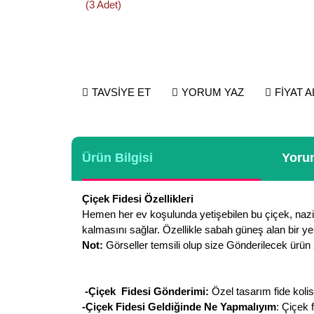
TAVSİYE ET
YORUM YAZ
FİYAT 
Ürün Bilgisi
Yorum
Çiçek Fidesi Özellikleri
Hemen her ev koşulunda yetişebilen bu çiçek, nazik
kalmasını sağlar. Özellikle sabah güneş alan bir ye
Not:
Görseller temsili olup size Gönderilecek ürün 2
-Çiçek Fidesi Gönderimi:
Özel tasarım fide koli
-Çiçek Fidesi Geldiğinde Ne Yapmalıyım
: Çiçek 