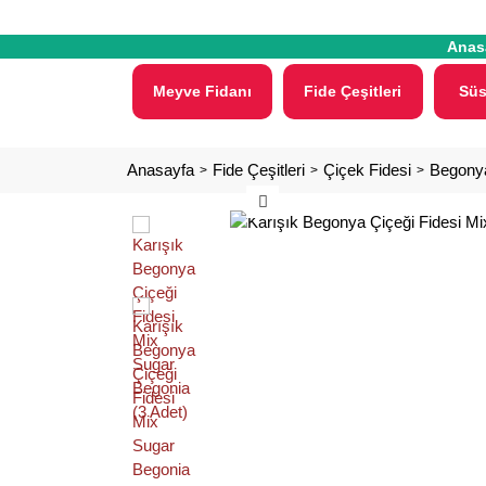
Anas
Meyve Fidanı
Fide Çeşitleri
Süs
Anasayfa
Fide Çeşitleri
Çiçek Fidesi
Begonya