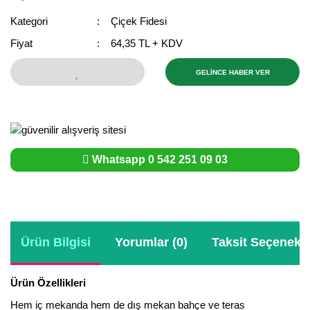
Bektaşi Üzümü Fidanı
Nostaljik Güller
Ters Lale Soğanı
Kategori
Çiçek Fidesi
Fiyat
64,35 TL + KDV
Böğürtlen Fidanı
Peyzaj Gülleri
Yılbaşı Gülü Çiçeği
Ceviz Fidanı
Sarmaşık(Çardak) Gül Fidanları
Zambak Soğanı
GELİNCE HABER VER
Dut Fidanı
Elma Fidanı
Whatsapp 0 542 251 09 03
Erik Fidanı
Feijoa Fidanı
Fidan Anaçları ve Aşı Kalemleri
Ürün Bilgisi
Yorumlar (0)
Taksit Seçenekle
Fındık Fidanı
Frenk Üzümü Fidanı
Ürün Özellikleri
Hem iç mekanda hem de dış mekan bahçe ve teras