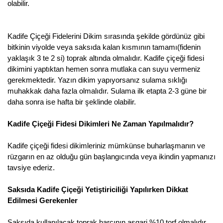
olabilir.
Kocayemiş Fidanı
Kuşburnu Fidanı
Kadife Çiçeği Fidelerini Dikim sırasında şekilde gördünüz gibi
bitkinin viyolde veya saksıda kalan kısmının tamamı(fidenin
Liçi Fidanı
yaklaşık 3 te 2 si) toprak altında olmalıdır. Kadife çiçeği fidesi
dikimini yaptıktan hemen sonra mutlaka can suyu vermeniz
Longan Fidanı
gerekmektedir. Yazın dikim yapıyorsanız sulama sıklığı
muhakkak daha fazla olmalıdır. Sulama ilk etapta 2-3 güne bir
Malta Eriği Fidanı
daha sonra ise hafta bir şeklinde olabilir.
Mango Fidanı
Kadife Çiçeği Fidesi Dikimleri Ne Zaman Yapılmalıdır?
Melez Meyveler
Kadife çiçeği fidesi dikimleriniz mümkünse buharlaşmanın ve
rüzgarın en az olduğu gün başlangıcında veya ikindin yapmanızı
Murt Fidanı
tavsiye ederiz.
Muşmula Fidanı
Saksıda Kadife Çiçeği Yetiştiriciliği Yapılırken Dikkat
Edilmesi Gerekenler
Muz Fidanı
Saksıda kullanılacak toprak harcının asgari %10 torf olmalıdır.