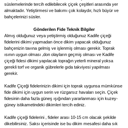
Girebolu Fidanı
süslemelerinde tercih edilebilecek çiçek çeşitleri arasında yer
almaktadır. Yetiştirmesi ve bakımı çok kolaydır, hızlı büyür ve
Goji Berry Fidanı
bahçelerinizi süsler.
Hünnap Fidanı
Gönderilen Fide Teknik Bilgiler
Almış olduğunuz veya yetiştirmiş olduğunuz Kadife çiçeği
İncir Fidanı
fidelerini dikimi yapmadan önce dikim yapacak olduğunuz
bahçenizin tavına gelmiş ve işlenmiş olması gerekir. Toprak
Kapari Gebre Otu Fidanı
ısının uygun olması ,don olayların geçmiş olması ve Kadife
çiçeği fidesi dikimi yapılacak toprağın yeterli mineral yoksa
Kayısı Fidanı
gerekli torf ve organik gübrelerle gıda takviyesi yapılması
gerekir.
Keçiboynuzu Fidanı
Kadife Çiçeği fidelerinizin dikimi için toprak uygunsa mümkünse
Kestane Fidanı
fide dikimi için uygun serin ve rüzgarsız havaları seçin. Çiçek
fidesinin daha fazla güneş ışığından yararlanması için kuzey-
Kiraz Fidanı
güney istikametindeki dikimleri tercih ediniz.
Kivi Fidanı
Kadife çiçeği fidelerini , fideler arası 10-15 cm olacak şekilde
Kızılcık Fidanı
dikebilirsiniz. Saksı içerisinde ise bu dikim mesafesi daha sık