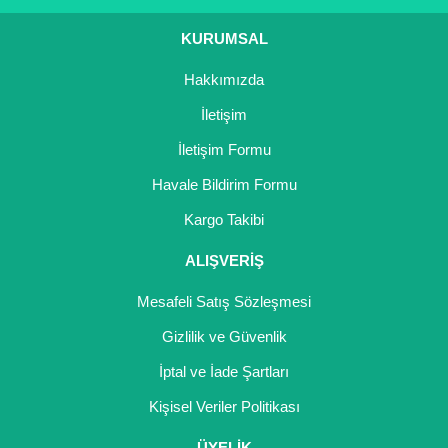
Ürün bilgilerinde hatalar bulunuyor.
KURUMSAL
Ürün fiyatı diğer sitelerden daha pahalı.
Hakkımızda
Bu ürüne benzer farklı alternatifler olmalı.
İletişim
İletişim Formu
Havale Bildirim Formu
Gönder
Kargo Takibi
ALIŞVERİŞ
Mesafeli Satış Sözleşmesi
Gizlilik ve Güvenlik
İptal ve İade Şartları
Kişisel Veriler Politikası
ÜYELİK