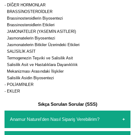
- Dİ­ĞER HOR­MON­LAR
BRAS­Sİ­NOS­TE­RO­İD­LER
Bras­si­nos­te­ro­id­le­rin Bi­yo­sen­te­zi
Bras­si­nos­te­ro­id­le­rin Etkileri
JA­MO­NA­TE­LER (YA­SE­MİN ASİT­LE­Rİ)
Jas­mo­na­te­le­rin Bi­yo­sen­te­zi
Jas­mo­na­te­le­rin Bit­ki­ler Üze­rin­de­ki Et­ki­le­ri
SA­Lİ­Sİ­LİK ASİT
Ter­mo­ge­ne­zin Teş­vi­ki ve Sa­li­si­lik Asit
Sa­li­si­lik Asit ve Has­ta­lık­la­ra Da­ya­nık­lı­lık
Me­ka­niz­ma­sı Ara­sın­da­ki İliş­ki­ler
Sa­li­si­lik Asi­din Bi­yo­sen­te­zi
- PO­Lİ­AMİN­LER
- EKLER
Sıkça Sorulan Sorular (SSS)
Anamur Naturel'den Nasıl Sipariş Verebilirim?
https://www.anamurnaturel.com 'dan kendiniz sepetinizi