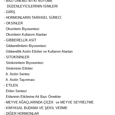
- BA­ZI ÖNEM­Lİ BİT­Kİ BÜ­YÜ­ME
DÜ­ZEN­LE­Yİ­Cİ­LE­Rİ­NİN İSİM­LE­Rİ
- Gİ­RİŞ
- HOR­MON­LA­RIN TA­RİH­SEL SÜ­RE­Cİ
- OK­SİN­LER
Ok­sin­le­rin Bi­yo­sen­te­zi
Ok­sin­le­rin Kul­la­nım Alan­la­rı
- GİB­BE­REL­LİK ASİT
Gib­be­rel­lin­le­rin Bi­yo­sen­te­zi
Gib­be­rel­lik Asi­tin Et­ki­le­ri ve Kul­la­nım Alan­la­rı
- Sİ­TO­Kİ­NİN­LER
Si­to­ki­nin­le­rin Bi­yo­sen­te­zi
Si­to­ki­ni­nin Et­ki­le­ri
A. Asi­tin Sen­tez
A. Asi­tin Ta­şın­ma­sı
- ETİ­LEN
Eti­len Sen­te­zi
Eti­le­ni­nin Et­ki­le­ri­ne Ait Ba­zı Ör­nek­ler
- MEY­VE AĞAÇ­LA­RIN­DA Çİ­ÇEK ve MEY­VE SEY­RELT­ME
- KİMYASAL BUDAMA VE ŞEKİL VERME
- DİĞER HORMONLAR