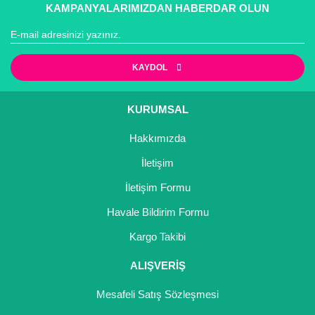
kullanarak tarafımıza iletebilirsiniz.
KAMPANYALARIMIZDAN HABERDAR OLUN
faaliyet göstermektedir.
Görüş ve önerileriniz için teşekkür ederiz.
Yorum Yaz
Ürün resmi kalitesiz, bozuk veya görüntülenemiyor.
KAYDOL
Ürün açıklamasında eksik bilgiler bulunuyor.
Ürün bilgilerinde hatalar bulunuyor.
KURUMSAL
Ürün fiyatı diğer sitelerden daha pahalı.
Hakkımızda
Bu ürüne benzer farklı alternatifler olmalı.
İletişim
İletişim Formu
Havale Bildirim Formu
Gönder
Kargo Takibi
ALIŞVERİŞ
Mesafeli Satış Sözleşmesi