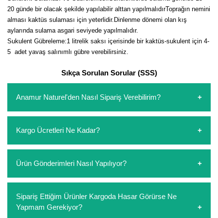
20 günde bir olacak şekilde yapılabilir alttan yapılmalıdırToprağın nemini
alması kaktüs sulaması için yeterlidir.
Dinlenme dönemi olan kış
aylarında sulama asgari seviyede yapılmalıdır.
Sukulent Gübreleme:1 litrelik saksı içerisinde bir kaktüs-sukulent için 4-
5 adet yavaş salınımlı gübre verebilirsiniz.
Sıkça Sorulan Sorular (SSS)
Anamur Naturel'den Nasıl Sipariş Verebilirim?
https://www.anamurnaturel.com 'dan kendiniz sepetinizi
Kargo Ücretleri Ne Kadar?
oluşturarak,
iletişim
numaralarımızdan bizi arayarak veya
whatsapp hattımızdan bizlere isteklerinizi yazarak sipariş
verebilirsiniz. Sitemizden vereceğiniz siparişlerin
https://www.anamurnaturel.com 'da siz kargoyu dert
Ürün Gönderimleri Nasıl Yapılıyor?
ödemelerini sipariş verdikten sonra havale/eft veya sipariş
etmeyin diye 1500 lira ve üzerindeki siparişlerinizde
aşamasında kredi kartı ile yapabilirsiniz. Kapıda ödeme
kargoyu biz karşılıyoruz. 1500 Lira altında kalan
yoktur.
siparişlerinizde sepetinizdeki ürünleri hacimlerine göre bir
Sipariş verdiğiniz ürünler, özel tasarlanmış ambalajlar ile
Sipariş Ettiğim Ürünler Kargoda Hasar Görürse Ne
kargo ücreti ödeme aşamasında sepetinize eklenecektir.
paketlenip gönderim yapılmaktadır.
Yapmam Gerekiyor?