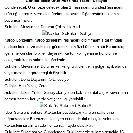
Gönderilecek Ürün Hakkında Teknik Detaylar
Gönderilecek Ürün:Size gelecek olan 1. resimdeki üründür.Resimdeki
ürün ağız çapı 5,5 cm olan üretim saksısıdır.Diğer resimler bitkinin
büyümüş halidir.
Sukulent Mevsimsel Durumu:Çok yıllık bitki.
Kargo Gönderimi:Kargo gönderimi resimdeki gibi firmamız tarafından
sadece kaktüs ve sukulent gönderimi için özel üretirilmiştir.Bu amlalaj
içerisine konulan bitkiler, dayanıklı karton koli içerisine konulur ve
anlaşmalı kargo şirketi ile gönderilir.
Sukulent Mevsimsel Durumu ve Rengi:Sukulentlerin gölge, açık alanda
veya mevsime göre rengi değişebilir.
Sukulent Dona Dayanımı:Orta seviye
Gelişim Hızı:Yavaş-Orta
Sukulent Dikim Yerleri:Güneş alan yerleri kaktüsler daha çok sever ama
hemen hemen her yerde yetiştiriciliği yapılabilir.
İdeal Sukulent Saksısı:Kaktüsler büyüdükçe var olan saksısına
sığmayacaktır.Bu yüzden ilerleyen dönemde daha büyük saksılara
kaktüslerinizi almanızda her zaman fayda olacaktır.
Sukulent Sulaması ve Gübrelemesi:Sukulentlerde sulama genelde 15-