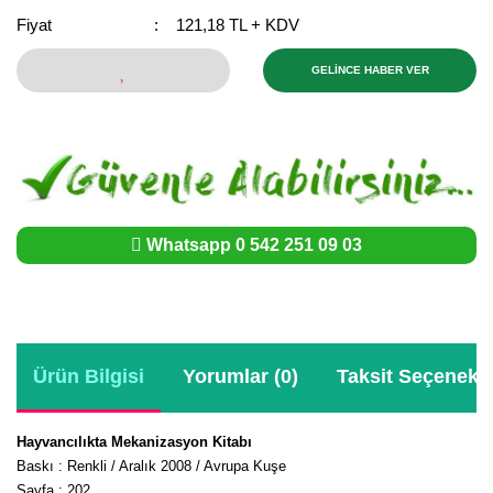
Girebolu Fidanı
Fiyat
121,18 TL + KDV
Goji Berry Fidanı
GELİNCE HABER VER
Hünnap Fidanı
İncir Fidanı
Kapari Gebre Otu Fidanı
Kayısı Fidanı
Whatsapp 0 542 251 09 03
Keçiboynuzu Fidanı
Kestane Fidanı
Ürün Bilgisi
Yorumlar (0)
Taksit Seçenekle
Kiraz Fidanı
Kivi Fidanı
Hayvancılıkta Mekanizasyon Kitabı
Baskı : Renkli / Aralık 2008 / Avrupa Kuşe
Kızılcık Fidanı
Sayfa : 202