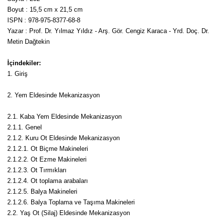
Boyut : 15,5 cm x 21,5 cm
Kocayemiş Fidanı
ISPN : 978-975-8377-68-8
Yazar : Prof. Dr. Yılmaz Yıldız - Arş. Gör. Cengiz Karaca - Yrd. Doç. Dr.
Kuşburnu Fidanı
Metin Dağtekin
Liçi Fidanı
İçindekiler:
1. Giriş
Longan Fidanı
2. Yem Eldesinde Mekanizasyon
Malta Eriği Fidanı
2.1. Kaba Yem Eldesinde Mekanizasyon
Mango Fidanı
2.1.1. Genel
2.1.2. Kuru Ot Eldesinde Mekanizasyon
Melez Meyveler
2.1.2.1. Ot Biçme Makineleri
Murt Fidanı
2.1.2.2. Ot Ezme Makineleri
2.1.2.3. Ot Tırmıkları
Muşmula Fidanı
2.1.2.4. Ot toplama arabaları
2.1.2.5. Balya Makineleri
Muz Fidanı
2.1.2.6. Balya Toplama ve Taşıma Makineleri
2.2. Yaş Ot (Silaj) Eldesinde Mekanizasyon