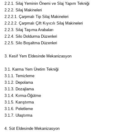
Nadir Çeşit Meyveler
2.2.1. Silaj Yeminin Önemi ve Slaj Yapım Tekniği
2.2.2. Silaj Makineleri
Nar Fidanı
2.2.2.1. Çarpmalı Tip Silaj Makineleri
2.2.2.2. Çarpmalı Çift Kıyıcılı Silaj Makineleri
Narenciye Fidanları
2.2.3. Silaj Taşıma Arabaları
2.2.4. Silo Doldurma Düzenleri
Nektarin Fidanı
2.2.5. Silo Boşaltma Düzenleri
Papaya Fidanı
3. Kesif Yem Eldesinde Mekanizasyon
Pepino Fidanı
3.1. Karma Yem Üretim Tekniği
3.1.1. Temizleme
Pitaya Fidanı
3.1.2. Depolama
3.1.3. Dozajlama
Şeftali Fidanı
3.1.4. Kırma-Öğütme
3.1.5. Karıştırma
Trabzon Hurması Fidanı
3.1.6. Peletleme
3.1.7. Ulaştırma
Üzüm Fidanı
4. Süt Eldesinde Mekanizasyon
Vişne Fidanı