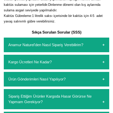
kaktüs sulaması için yeterlidir.
Dinlenme dönemi olan kış aylarında
sulama asgari seviyede yapılmalıdır.
Kaktüs Gübreleme:1 litrelik saksı içerisinde bir kaktüs için 4-5 adet
yavaş salınımlı gübre verebilirsiniz.
Sıkça Sorulan Sorular (SSS)
Anamur Naturel'den Nasıl Sipariş Verebilirim?
https://www.anamurnaturel.com 'dan kendiniz sepetinizi
Kargo Ücretleri Ne Kadar?
oluşturarak,
iletişim
numaralarımızdan bizi arayarak veya
whatsapp hattımızdan bizlere isteklerinizi yazarak sipariş
verebilirsiniz. Sitemizden vereceğiniz siparişlerin
https://www.anamurnaturel.com 'da siz kargoyu dert
Ürün Gönderimleri Nasıl Yapılıyor?
ödemelerini sipariş verdikten sonra havale/eft veya sipariş
etmeyin diye 1500 lira ve üzerindeki siparişlerinizde
aşamasında kredi kartı ile yapabilirsiniz. Kapıda ödeme
kargoyu biz karşılıyoruz. 1500 Lira altında kalan
yoktur.
siparişlerinizde sepetinizdeki ürünleri hacimlerine göre bir
Sipariş verdiğiniz ürünler, özel tasarlanmış ambalajlar ile
Sipariş Ettiğim Ürünler Kargoda Hasar Görürse Ne
kargo ücreti ödeme aşamasında sepetinize eklenecektir.
paketlenip gönderim yapılmaktadır.
Yapmam Gerekiyor?