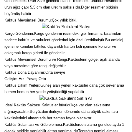
Gönderilecek Ürün:Size gelecek olan 1. resimdeki üründür.Resimdeki
ürün ağız çapı 5,5 cm olan üretim saksısıdır.Diğer resimler bitkinin
büyümüş halidir.
Kaktüs Mevsimsel Durumu:Çok yıllık bitki.
Kargo Gönderimi:Kargo gönderimi resimdeki gibi firmamız tarafından
sadece kaktüs ve sukulent gönderimi için özel üretirilmiştir.Bu amlalaj
içerisine konulan bitkiler, dayanıklı karton koli içerisine konulur ve
anlaşmalı kargo şirketi ile gönderilir.
Kaktüs Mevsimsel Durumu ve Rengi:Kaktüslerin gölge, açık alanda
veya mevsime göre rengi değişebilir.
Kaktüs Dona Dayanımı:Orta seviye
Gelişim Hızı:Yavaş-Orta
Kaktüs Dikim Yerleri:Güneş alan yerleri kaktüsler daha çok sever ama
hemen hemen her yerde yetiştiriciliği yapılabilir.
İdeal Kaktüs Saksısı:Kaktüsler büyüdükçe var olan saksısına
sığmayacaktır.Bu yüzden ilerleyen dönemde daha büyük saksılara
kaktüslerinizi almanızda her zaman fayda olacaktır.
Kaktüs Sulaması ve Gübrelemesi:Kaktüslerde sulama genelde ayda 1
olacak şekilde yapılabilir alttan yapılmalıdırToprağın nemini alması