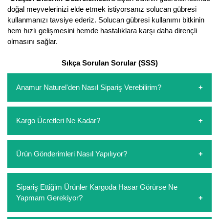
doğal meyvelerinizi elde etmek istiyorsanız solucan gübresi
Kocayemiş Fidanı
kullanmanızı tavsiye ederiz. Solucan gübresi kullanımı bitkinin
hem hızlı gelişmesini hemde hastalıklara karşı daha dirençli
Kuşburnu Fidanı
olmasını sağlar.
Liçi Fidanı
Sıkça Sorulan Sorular (SSS)
Longan Fidanı
Anamur Naturel'den Nasıl Sipariş Verebilirim?
Malta Eriği Fidanı
https://www.anamurnaturel.com 'dan kendiniz sepetinizi
Mango Fidanı
Kargo Ücretleri Ne Kadar?
oluşturarak,
iletişim
numaralarımızdan bizi arayarak veya
whatsapp hattımızdan bizlere isteklerinizi yazarak sipariş
Melez Meyveler
verebilirsiniz. Sitemizden vereceğiniz siparişlerin
https://www.anamurnaturel.com 'da siz kargoyu dert
Ürün Gönderimleri Nasıl Yapılıyor?
ödemelerini sipariş verdikten sonra havale/eft veya sipariş
etmeyin diye 1500 lira ve üzerindeki siparişlerinizde
Murt Fidanı
aşamasında kredi kartı ile yapabilirsiniz. Kapıda ödeme
kargoyu biz karşılıyoruz. 1500 Lira altında kalan
yoktur.
siparişlerinizde sepetinizdeki ürünleri hacimlerine göre bir
Sipariş verdiğiniz ürünler, özel tasarlanmış ambalajlar ile
Muşmula Fidanı
Sipariş Ettiğim Ürünler Kargoda Hasar Görürse Ne
kargo ücreti ödeme aşamasında sepetinize eklenecektir.
paketlenip gönderim yapılmaktadır.
Yapmam Gerekiyor?
Muz Fidanı