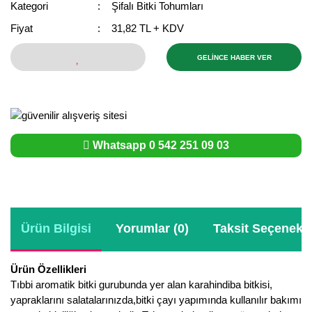
Kategori
Şifalı Bitki Tohumları
Bektaşi Üzümü Fidanı
Nostaljik Güller
Ters Lale Soğanı
Fiyat
31,82 TL + KDV
Böğürtlen Fidanı
Peyzaj Gülleri
Yılbaşı Gülü Çiçeği
GELİNCE HABER VER
Ceviz Fidanı
Sarmaşık(Çardak) Gül Fidanları
Zambak Soğanı
Dut Fidanı
Elma Fidanı
Whatsapp 0 542 251 09 03
Erik Fidanı
Feijoa Fidanı
Fidan Anaçları ve Aşı Kalemleri
Ürün Bilgisi
Yorumlar (0)
Taksit Seçenekle
Fındık Fidanı
Ürün Özellikleri
Frenk Üzümü Fidanı
Tıbbi aromatik bitki gurubunda yer alan karahindiba bitkisi,
yapraklarını salatalarınızda,bitki çayı yapımında kullanılır bakımı