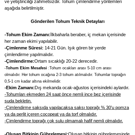
Girebolu Fidanı
ve yetiştiriciliği zahmetsizdir. Tohum çimlendirme yöntemleri
aşağıda belirtilmiştir.
Goji Berry Fidanı
Gönderilen Tohum Teknik Detayları
Hünnap Fidanı
-Tohum Ekim Zamanı:
İlkbaharla beraber, iç mekan içerisinde
İncir Fidanı
her zaman ekimi yapılabilir.
-Çimlenme Süresi:
14-21 Gün. Işık gören bir yerde
Kapari Gebre Otu Fidanı
çimlendirme yapılmalıdır.
-Çimlendirme:
Ortam sıcaklığı 20-22 derecedir.
Kayısı Fidanı
Tohum Ekim Mesafesi
:
Tohum ocakları arası 5-10 cm arası
-
olmalıdır. Her tohum ocağına 2-3 tohum atılmalıdır. Tohumlar toprağın
Keçiboynuzu Fidanı
0,5-1 cm kadar altına ekilmelidir.
-Ekim Zamanı:
Dış mekanda ocak-ağustos içerisindeki aylardır.
Kestane Fidanı
-Tohumları ekmeden 24 saat önce nemli ince bez içerisinde
suda bekletin.
Kiraz Fidanı
-Çimlendirme saksıda yapılacaksa saksı toprağı % 30’u pomza
ya da perlit içeren cocopeat ya da torf olmalıdır.
Kivi Fidanı
-Çimlendirme toprağı çok sulu olmamalı hafif nemli olmalıdır.
Kızılcık Fidanı
-Oluşan Bitkinin Gübrelemesi:
Oluşan bitkinin gübrelemesinde