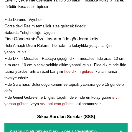
Erken çiçeklenme özelliğine sahip olup bakımı oldukça kolay bir çiçek
türüdür. Kısa saplı tiptedir.
Kocayemiş Fidanı
Fide Durumu: Viyol de
Kuşburnu Fidanı
Görseldeki Resim temsilidir size gelecek fidedir.
Saksıda Yetiştiriciliğe: Uygun
Liçi Fidanı
Fide Gönderimi: Özel tasarım fide gönderim kolisi
Hobi Amaçlı Dikim Rakımı: Her rakıma kolaylıkla yetiştiriciliğini
Longan Fidanı
yapabilirsiniz.
Fide Dikim Mesafesi: Papatya çiçeği dikim mesafesi fide arası 10 cm,
Malta Eriği Fidanı
sıra arası 10 cm olacak şekilde dikim yapabilirsiniz. Fide dikiminde fide
Mango Fidanı
tutma yüzdesi artıran özel karışım
fide dikim gübresi
kullanmanızı
tavsiye ederiz.
Melez Meyveler
Fide Sulaması: Bulunduğu konum ve toprak yapısına göre 15 günde bir
defa.
Murt Fidanı
Fide Genel Gübreleme Bilgisi: Çiçek fidelerinde en kolay gübre
sıvı
yarasa gübresi
veya
sıvı solucan gübresi
kullanmanızdır.
Muşmula Fidanı
Sıkça Sorulan Sorular (SSS)
Muz Fidanı
Anamur Naturel'den Nasıl Sipariş Verebilirim?