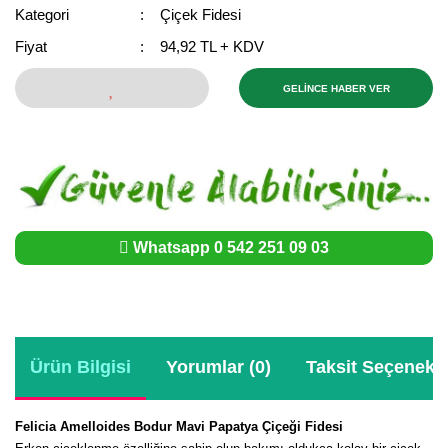
Girebolu Fidanı
Kategori
Çiçek Fidesi
Goji Berry Fidanı
Fiyat
94,92 TL + KDV
Hünnap Fidanı
GELİNCE HABER VER
İncir Fidanı
Kapari Gebre Otu Fidanı
Kayısı Fidanı
Whatsapp 0 542 251 09 03
Keçiboynuzu Fidanı
Kestane Fidanı
Kiraz Fidanı
Ürün Bilgisi
Yorumlar (0)
Taksit Seçenekle
Kivi Fidanı
Felicia Amelloides Bodur Mavi Papatya Çiçeği Fidesi
Kızılcık Fidanı