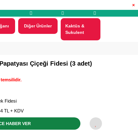
×
ğanı
Diğer Ürünler
Kaktüs &
Sukulent
apatyası Çiçeği Fidesi (3 adet)
temsilidir.
k Fidesi
44 TL + KDV
CE HABER VER