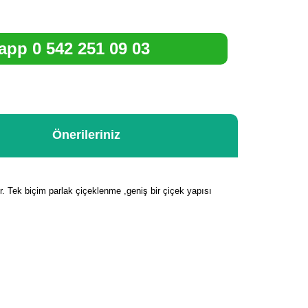
pp 0 542 251 09 03
Önerileriniz
r. Tek biçim parlak çiçeklenme ,geniş bir çiçek yapısı