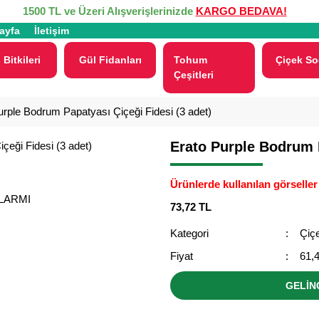
1500 TL ve Üzeri Alışverişlerinizde
KARGO BEDAVA!
ayfa
İletişim
 Bitkileri
Gül Fidanları
Tohum
Çiçek So
Çeşitleri
urple Bodrum Papatyası Çiçeği Fidesi (3 adet)
Erato Purple Bodrum P
Ürünlerde kullanılan görseller 
ALARMI
73,72 TL
Kategori
Çiçe
Fiyat
61,
GELİN