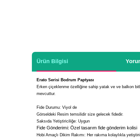
Ürün Bilgisi
Yorum
Erato Serisi Bodrum Paptyası
Erken çiçeklenme özelliğine sahip yatak ve ve balkon bitk
mevcuttur.
Fide Durumu: Viyol de
Görseldeki Resim temsilidir size gelecek fidedir.
Saksıda Yetiştiriciliğe: Uygun
Fide Gönderimi: Özel tasarım fide gönderim kolisi
Hobi Amaçlı Dikim Rakımı: Her rakıma kolaylıkla yetiştirici