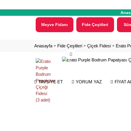
Anas
Meyve Fidanı
Fide Çeşitleri
Süs
Anasayfa
Fide Çeşitleri
Çiçek Fidesi
Erato P
TAVSİYE ET
YORUM YAZ
FİYAT 