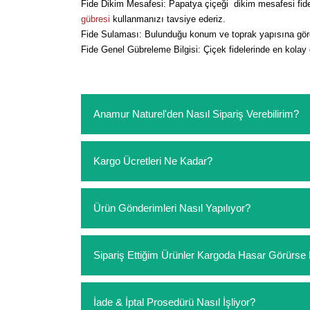
Fide Dikim Mesafesi: Papatya çiçeği dikim mesafesi fide 
gübresi
kullanmanızı tavsiye ederiz.
Fide Sulaması: Bulunduğu konum ve toprak yapısına göre
Fide Genel Gübreleme Bilgisi: Çiçek fidelerinde en kolay
Anamur Naturel'den Nasıl Sipariş Verebilirim?
https://www.anamurnaturel.com 'dan kendiniz sep
Kargo Ücretleri Ne Kadar?
sipariş verebilirsiniz. Sitemizden vereceğiniz sip
ödeme yoktur.
https://www.anamurnaturel.com 'da siz kargoyu de
Ürün Gönderimleri Nasıl Yapılıyor?
siparişlerinizde sepetinizdeki ürünleri hacimler
Sipariş verdiğiniz ürünler, özel tasarlanmış amba
Sipariş Ettiğim Ürünler Kargoda Hasar Görür
Koşulsuz müşteri memnuniyeti politikalarımız 
İade & İptal Prosedürü Nasıl İşliyor?
hasar görmüş ise hemen bizimle iletişime geçerek