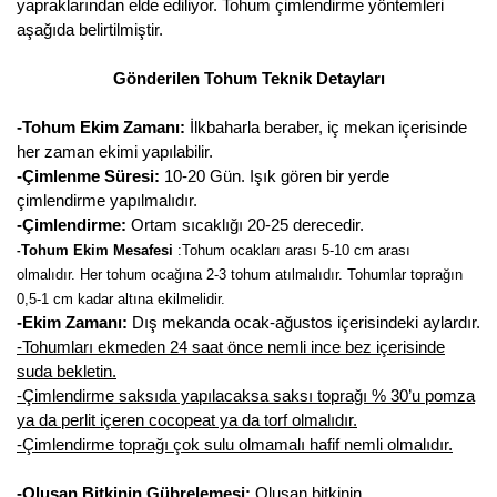
Girebolu Fidanı
yapraklarından elde ediliyor. Tohum çimlendirme yöntemleri
aşağıda belirtilmiştir.
Goji Berry Fidanı
Gönderilen Tohum Teknik Detayları
Hünnap Fidanı
-Tohum Ekim Zamanı:
İlkbaharla beraber, iç mekan içerisinde
İncir Fidanı
her zaman ekimi yapılabilir.
-Çimlenme Süresi:
10-20 Gün. Işık gören bir yerde
Kapari Gebre Otu Fidanı
çimlendirme yapılmalıdır.
-Çimlendirme:
Ortam sıcaklığı 20-25 derecedir.
Kayısı Fidanı
Tohum Ekim Mesafesi
:
Tohum ocakları arası 5-10 cm arası
-
olmalıdır. Her tohum ocağına 2-3 tohum atılmalıdır. Tohumlar toprağın
Keçiboynuzu Fidanı
0,5-1 cm kadar altına ekilmelidir.
-Ekim Zamanı:
Dış mekanda ocak-ağustos içerisindeki aylardır.
Kestane Fidanı
-Tohumları ekmeden 24 saat önce nemli ince bez içerisinde
suda bekletin.
Kiraz Fidanı
-Çimlendirme saksıda yapılacaksa saksı toprağı % 30’u pomza
ya da perlit içeren cocopeat ya da torf olmalıdır.
Kivi Fidanı
-Çimlendirme toprağı çok sulu olmamalı hafif nemli olmalıdır.
Kızılcık Fidanı
-Oluşan Bitkinin Gübrelemesi:
Oluşan bitkinin