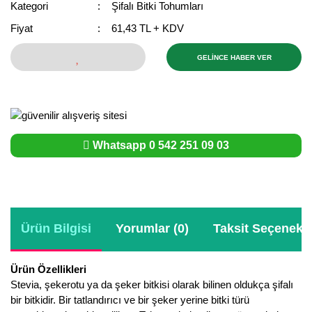
Kategori
Şifalı Bitki Tohumları
Bektaşi Üzümü Fidanı
Nostaljik Güller
Ters Lale Soğanı
Fiyat
61,43 TL + KDV
Böğürtlen Fidanı
Peyzaj Gülleri
Yılbaşı Gülü Çiçeği
GELİNCE HABER VER
Ceviz Fidanı
Sarmaşık(Çardak) Gül Fidanları
Zambak Soğanı
Dut Fidanı
Elma Fidanı
Whatsapp 0 542 251 09 03
Erik Fidanı
Feijoa Fidanı
Fidan Anaçları ve Aşı Kalemleri
Ürün Bilgisi
Yorumlar (0)
Taksit Seçenekle
Fındık Fidanı
Ürün Özellikleri
Frenk Üzümü Fidanı
Stevia, şekerotu ya da şeker bitkisi olarak bilinen oldukça şifalı
bir bitkidir. Bir tatlandırıcı ve bir şeker yerine bitki türü