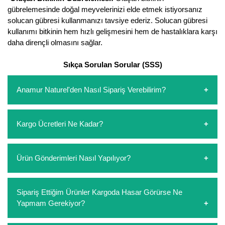
gübrelemesinde doğal meyvelerinizi elde etmek istiyorsanız
Kocayemiş Fidanı
solucan gübresi kullanmanızı tavsiye ederiz. Solucan gübresi
kullanımı bitkinin hem hızlı gelişmesini hem de hastalıklara karşı
Kuşburnu Fidanı
daha dirençli olmasını sağlar.
Liçi Fidanı
Sıkça Sorulan Sorular (SSS)
Longan Fidanı
Anamur Naturel'den Nasıl Sipariş Verebilirim?
Malta Eriği Fidanı
https://www.anamurnaturel.com 'dan kendiniz sepetinizi
Mango Fidanı
Kargo Ücretleri Ne Kadar?
oluşturarak,
iletişim
numaralarımızdan bizi arayarak veya
whatsapp hattımızdan bizlere isteklerinizi yazarak sipariş
Melez Meyveler
verebilirsiniz. Sitemizden vereceğiniz siparişlerin
https://www.anamurnaturel.com 'da siz kargoyu dert
Ürün Gönderimleri Nasıl Yapılıyor?
ödemelerini sipariş verdikten sonra havale/eft veya sipariş
etmeyin diye 1500 lira ve üzerindeki siparişlerinizde
Murt Fidanı
aşamasında kredi kartı ile yapabilirsiniz. Kapıda ödeme
kargoyu biz karşılıyoruz. 1500 Lira altında kalan
yoktur.
siparişlerinizde sepetinizdeki ürünleri hacimlerine göre bir
Sipariş verdiğiniz ürünler, özel tasarlanmış ambalajlar ile
Muşmula Fidanı
Sipariş Ettiğim Ürünler Kargoda Hasar Görürse Ne
kargo ücreti ödeme aşamasında sepetinize eklenecektir.
paketlenip gönderim yapılmaktadır.
Yapmam Gerekiyor?
Muz Fidanı