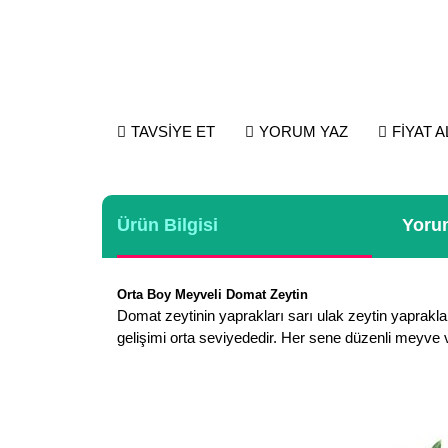
TAVSİYE ET
YORUM YAZ
FİYAT 
Ürün Bilgisi
Yorum
Orta Boy Meyveli Domat Zeytin
Domat zeytinin yaprakları sarı ulak zeytin yaprakları
gelişimi orta seviyededir. Her sene düzenli meyve v