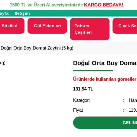
1500 TL ve Üzeri Alışverişlerinizde
KARGO BEDAVA!
ayfa
İletişim
 Bitkileri
Gül Fidanları
Tohum
Çiçek So
Çeşitleri
Doğal Orta Boy Domat Zeytini (5 kg)
Doğal Orta Boy Domat 
Ürünlerde kullanılan görseller 
131,54 TL
Kategori
Ham 
Fiyat
119
GELİN