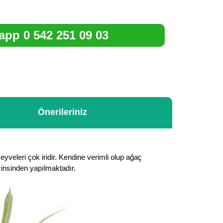
pp 0 542 251 09 03
Önerileriniz
Meyveleri çok iridir. Kendine verimli olup ağaç
cinsinden yapılmaktadır.