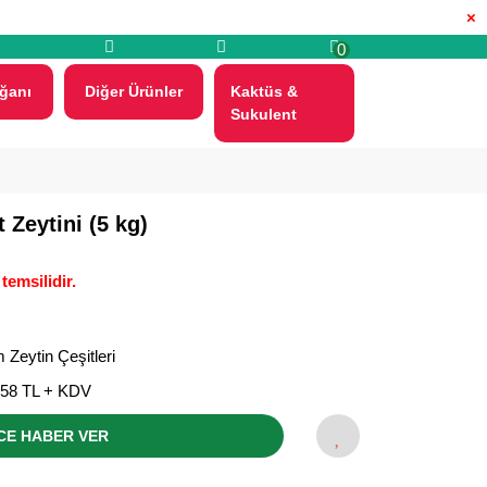
×
0
ğanı
Diğer Ürünler
Kaktüs &
Sukulent
Zeytini (5 kg)
temsilidir.
Zeytin Çeşitleri
,58 TL + KDV
CE HABER VER