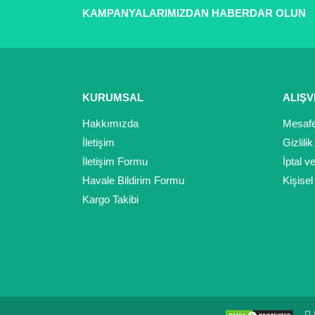
KAMPANYALARIMIZDAN HABERDAR OLUN
Ürün resmi kalitesiz, bozuk veya görüntülenemiyor.
Ürün açıklamasında eksik bilgiler bulunuyor.
Ürün bilgilerinde hatalar bulunuyor.
Ürün fiyatı diğer sitelerden daha pahalı.
Bu ürüne benzer farklı alternatifler olmalı.
KURUMSAL
ALIŞV
Hakkımızda
Mesafe
İletişim
Gizlili
İletişim Formu
İptal v
Havale Bildirim Formu
Kişisel
Kargo Takibi