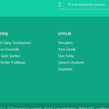
Yorum Yaz
ERİŞ
ÜYELİK
li Satış Sözleşmesi
Hesabım
k ve Güvenlik
Yeni Üyelik
e İade Şartları
Üye Girişi
 Veriler Politikası
Şifremi Unuttum
Gönder
Sepetiniz
© Tüm hakları saklıdır. Kredi kartı bilgileriniz 256bit SSL sertifik