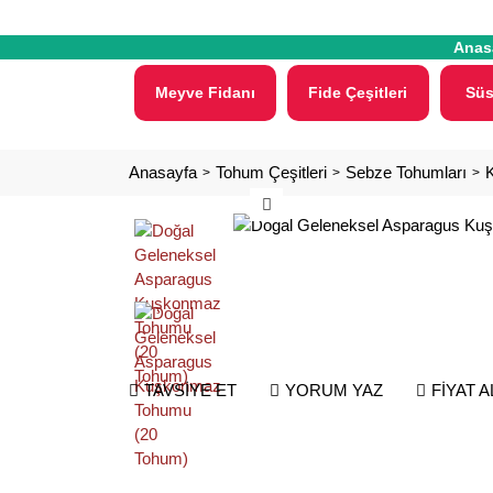
Anas
Meyve Fidanı
Fide Çeşitleri
Süs
Anasayfa
Tohum Çeşitleri
Sebze Tohumları
TAVSİYE ET
YORUM YAZ
FİYAT 