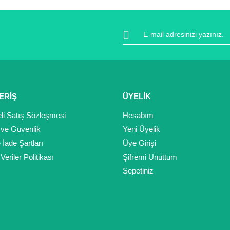
Bu ürüne ilk yorumu siz yapın!
Yorum Yaz
ERİŞ
ÜYELİK
li Satış Sözleşmesi
Hesabım
k ve Güvenlik
Yeni Üyelik
e İade Şartları
Üye Girişi
 Veriler Politikası
Şifremi Unuttum
Gönder
Sepetiniz