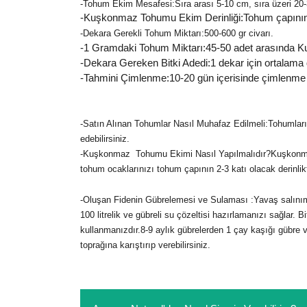
-Tohum Ekim Mesafesi:Sıra arası 5-10 cm, sıra üzeri 20-3
-Kuşkonmaz Tohumu Ekim Derinliği:Tohum çapının 2
-Dekara Gerekli Tohum Miktarı:500-600 gr civarı.
-1 Gramdaki Tohum Miktarı:45-50 adet arasında 
-Dekara Gereken Bitki Adedi:1 dekar için ortalama d
-Tahmini Çimlenme:10-20 gün içerisinde çimlenme 
-Satın Alınan Tohumlar Nasıl Muhafaz Edilmeli:Tohumları
edebilirsiniz.
-Kuşkonmaz Tohumu Ekimi Nasıl Yapılmalıdır?Kuşkonmaz 
tohum ocaklarınızı tohum çapının 2-3 katı olacak derinl
-Oluşan Fidenin Gübrelemesi ve Sulaması :Yavaş salınımlı a
100 litrelik ve gübreli su çözeltisi hazırlamanızı sağlar.
kullanmanızdır.8-9 aylık gübrelerden 1 çay kaşığı gübre ve
toprağına karıştırıp verebilirsiniz.