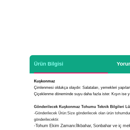
Ürün Bilgisi
Yorum
Kuşkonmaz
Çimlenmesi oldukça olaydır. Salataları, yemekleri yapılan b
Çiçeklenme döneminde suyu daha fazla ister. Kışın ise yaza
Gönderilecek Kuşkonmaz Tohumu Teknik Bilgileri Lüt
-
Gönderilecek Ürün:Size gönderilecek olan ürün tohumdur.
gönderilecektir.
-Tohum Ekim Zamanı:İlkbahar, Sonbahar ve iç mek