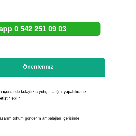
pp 0 542 251 09 03
Önerileriniz
risinde kolaylıkla yetiştiriciliğini yapabilirsiniz.
tirilebilir.
tasarım tohum gönderim ambalajları içerisinde