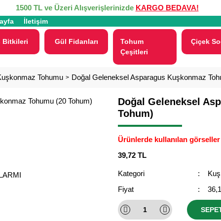
1500 TL ve Üzeri Alışverişlerinizde
KARGO BEDAVA!
ayfa
İletişim
 Bitkileri
Gül Fidanları
Tohum
Çiçek So
Çeşitleri
Kuşkonmaz Tohumu
Doğal Geleneksel Asparagus Kuşkonmaz Toh
Doğal Geleneksel As
Tohum)
Ürünlerde kullanılan görseller 
39,72 TL
Kategori
Kuş
ALARMI
Fiyat
36,
SEPE