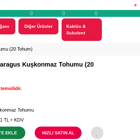
×
ğanı
Diğer Ürünler
Kaktüs &
Sukulent
umu (20 Tohum)
paragus Kuşkonmaz Tohumu (20
temsilidir.
konmaz Tohumu
11 TL + KDV
TE EKLE
HIZLI SATIN AL