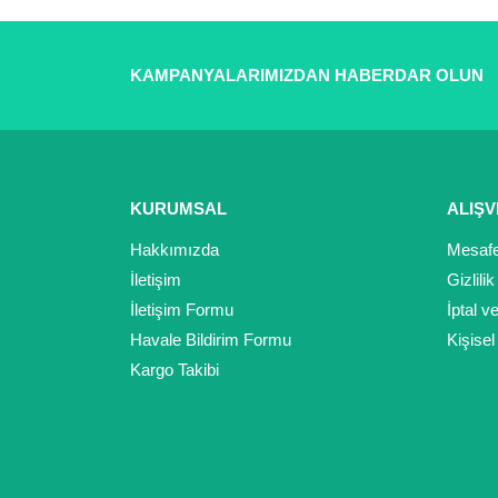
Görüş ve önerileriniz için teşekkür ederiz.
KAMPANYALARIMIZDAN HABERDAR OLUN
Ürün resmi kalitesiz, bozuk veya görüntülenemiyor.
Ürün açıklamasında eksik bilgiler bulunuyor.
Ürün bilgilerinde hatalar bulunuyor.
Ürün fiyatı diğer sitelerden daha pahalı.
Bu ürüne benzer farklı alternatifler olmalı.
KURUMSAL
ALIŞV
Hakkımızda
Mesafe
İletişim
Gizlili
İletişim Formu
İptal v
Havale Bildirim Formu
Kişisel
Kargo Takibi