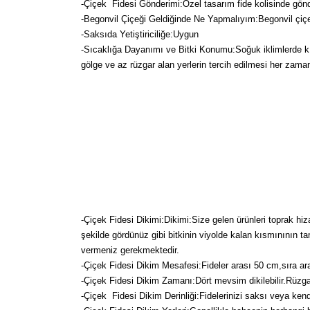
-Çiçek Fidesi Gönderimi:Özel tasarım fide kolisinde gön
-Begonvil Çiçeği Geldiğinde Ne Yapmalıyım:Begonvil çiçeği
-Saksıda Yetiştiriciliğe:Uygun
-Sıcaklığa Dayanımı ve Bitki Konumu:Soğuk iklimlerde kışın
gölge ve az rüzgar alan yerlerin tercih edilmesi her zaman
-Çiçek Fidesi Dikimi:
Dikimi:Size gelen ürünleri toprak hiz
şekilde gördünüz gibi bitkinin viyolde kalan kısmınının t
vermeniz gerekmektedir.
-Çiçek Fidesi Dikim Mesafesi:Fideler arası 50 cm,sıra ara
-Çiçek Fidesi Dikim Zamanı:Dört mevsim dikilebilir.Rüzg
-Çiçek Fidesi Dikim Derinliği:Fidelerinizi saksı veya kendi