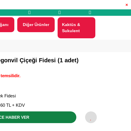
×
ğanı
Diğer Ürünler
Kaktüs &
Sukulent
onvil Çiçeği Fidesi (1 adet)
temsilidir.
k Fidesi
,60 TL + KDV
CE HABER VER