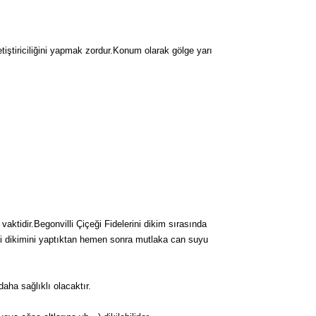
tiştiriciliğini yapmak zordur.Konum olarak gölge yarı
aktidir.Begonvilli Çiçeği Fidelerini dikim sırasında
desi dikimini yaptıktan hemen sonra mutlaka can suyu
ha sağlıklı olacaktır.