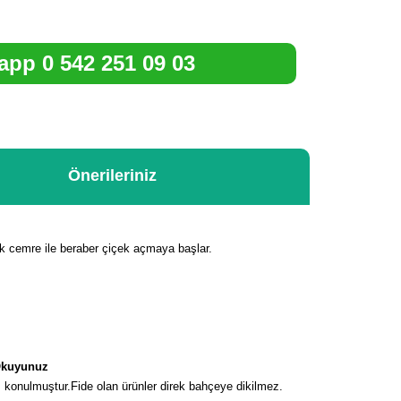
pp 0 542 251 09 03
Önerileriniz
ilk cemre ile beraber çiçek açmaya başlar.
 Okuyunuz
ı konulmuştur.Fide olan ürünler direk bahçeye dikilmez.