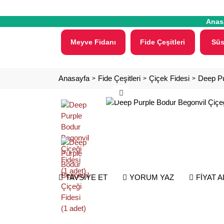
Anas
Meyve Fidanı
Fide Çeşitleri
Süs
Anasayfa
Fide Çeşitleri
Çiçek Fidesi
Deep Pu
TAVSİYE ET
YORUM YAZ
FİYAT 