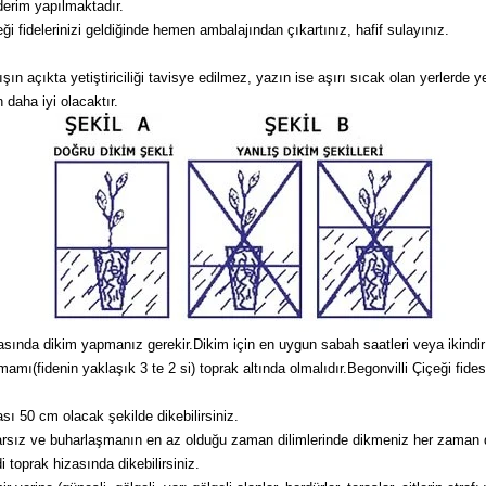
derim yapılmaktadır.
 fidelerinizi geldiğinde hemen ambalajından çıkartınız, hafif sulayınız.
 açıkta yetiştiriciliği tavisye edilmez, yazın ise aşırı sıcak olan yerlerde ye
 daha iyi olacaktır.
asında dikim yapmanız gerekir.Dikim için en uygun sabah saatleri veya ikindir v
amamı(fidenin yaklaşık 3 te 2 si) toprak altında olmalıdır.Begonvilli Çiçeği fi
sı 50 cm olacak şekilde dikebilirsiniz.
arsız ve buharlaşmanın en az olduğu zaman dilimlerinde dikmeniz her zaman da
 toprak hizasında dikebilirsiniz.