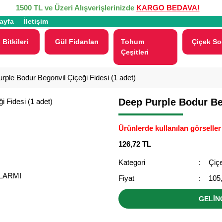
1500 TL ve Üzeri Alışverişlerinizde
KARGO BEDAVA!
ayfa
İletişim
 Bitkileri
Gül Fidanları
Tohum
Çiçek So
Çeşitleri
rple Bodur Begonvil Çiçeği Fidesi (1 adet)
Deep Purple Bodur Beg
Ürünlerde kullanılan görseller 
126,72 TL
Kategori
Çiçe
ALARMI
Fiyat
105
GELİN