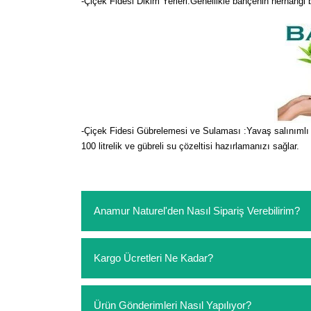
-Çiçek Fidesi Dikim Yerleri:Genellikle bahçenin herhangi bir y
-Çiçek Fidesi Gübrelemesi ve Sulaması :Yavaş salınımlı akı
100 litrelik ve gübreli su çözeltisi hazırlamanızı sağlar.
Anamur Naturel'den Nasıl Sipariş Verebilirim?
https://www.anamurnaturel.com 'dan kendiniz sep
Kargo Ücretleri Ne Kadar?
sipariş verebilirsiniz. Sitemizden vereceğiniz sip
ödeme yoktur.
https://www.anamurnaturel.com 'da siz kargoyu de
Ürün Gönderimleri Nasıl Yapılıyor?
siparişlerinizde sepetinizdeki ürünleri hacimler