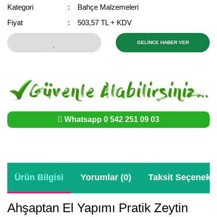
Girebolu Fidanı
Kategori
Bahçe Malzemeleri
Goji Berry Fidanı
Fiyat
503,57 TL + KDV
Hünnap Fidanı
GELİNCE HABER VER
İncir Fidanı
Kapari Gebre Otu Fidanı
Kayısı Fidanı
Whatsapp 0 542 251 09 03
Keçiboynuzu Fidanı
Kestane Fidanı
Kiraz Fidanı
Ürün Bilgisi
Yorumlar (0)
Taksit Seçenekle
Kivi Fidanı
Ahşaptan El Yapımı Pratik Zeytin
Kızılcık Fidanı