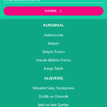
Yorum Yaz
Yaban Mersini Fidanı
Ürün resmi kalitesiz, bozuk veya görüntülenemiyor.
KAYDOL
Ürün açıklamasında eksik bilgiler bulunuyor.
Zeytin Fidanı
Ürün bilgilerinde hatalar bulunuyor.
KURUMSAL
Ürün fiyatı diğer sitelerden daha pahalı.
Hakkımızda
Bu ürüne benzer farklı alternatifler olmalı.
İletişim
İletişim Formu
Havale Bildirim Formu
Gönder
Kargo Takibi
ALIŞVERİŞ
Mesafeli Satış Sözleşmesi
Gizlilik ve Güvenlik
İptal ve İade Şartları