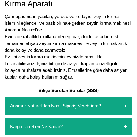
Kırma Aparatı
Kocayemiş Fidanı
Çam ağacından yapılan, yorucu ve zorlayıcı zeytin kırma
Kuşburnu Fidanı
işlemini eğlenceli ve basit bir hale getiren zeytin kırma makinesi
Anamur Naturel'de.
Liçi Fidanı
Evinizde rahatlıkla kullanabileceğiniz şekilde tasarlanmıştır.
Tamamen ahşap zeytin kırma makinesi ile zeytin kırmak artık
Longan Fidanı
daha kolay ve daha zahmetsiz.
Ev tipi zeytin kırma makinesini evinizde rahatlıkla
Malta Eriği Fidanı
kullanabilirsiniz. İşiniz bittiğinde az yer kaplama özelliği ile
kolayca muhafaza edebilirsiniz. Emsallerine göre daha az yer
Mango Fidanı
kaplar, daha kolay kullanım sağlar.
Melez Meyveler
Sıkça Sorulan Sorular (SSS)
Murt Fidanı
Anamur Naturel'den Nasıl Sipariş Verebilirim?
Muşmula Fidanı
https://www.anamurnaturel.com 'dan kendiniz sepetinizi
Kargo Ücretleri Ne Kadar?
Muz Fidanı
oluşturarak,
iletişim
numaralarımızdan bizi arayarak veya
whatsapp hattımızdan bizlere isteklerinizi yazarak sipariş