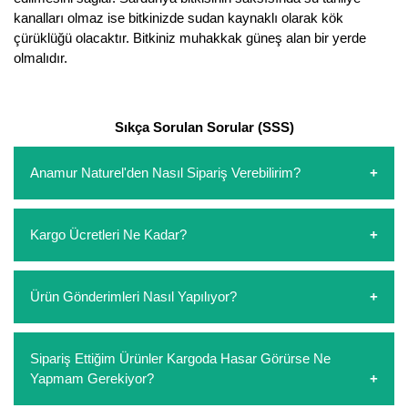
kanalları olmaz ise bitkinizde sudan kaynaklı olarak kök
çürüklüğü olacaktır. Bitkiniz muhakkak güneş alan bir yerde
olmalıdır.
Sıkça Sorulan Sorular (SSS)
Anamur Naturel'den Nasıl Sipariş Verebilirim?
https://www.anamurnaturel.com 'dan kendiniz sepetinizi
Kargo Ücretleri Ne Kadar?
oluşturarak,
iletişim
numaralarımızdan bizi arayarak veya
whatsapp hattımızdan bizlere isteklerinizi yazarak sipariş
verebilirsiniz. Sitemizden vereceğiniz siparişlerin
https://www.anamurnaturel.com 'da siz kargoyu dert
Ürün Gönderimleri Nasıl Yapılıyor?
ödemelerini sipariş verdikten sonra havale/eft veya sipariş
etmeyin diye 1500 lira ve üzerindeki siparişlerinizde
aşamasında kredi kartı ile yapabilirsiniz. Kapıda ödeme
kargoyu biz karşılıyoruz. 1500 Lira altında kalan
yoktur.
siparişlerinizde sepetinizdeki ürünleri hacimlerine göre bir
Sipariş verdiğiniz ürünler, özel tasarlanmış ambalajlar ile
Sipariş Ettiğim Ürünler Kargoda Hasar Görürse Ne
kargo ücreti ödeme aşamasında sepetinize eklenecektir.
paketlenip gönderim yapılmaktadır.
Yapmam Gerekiyor?