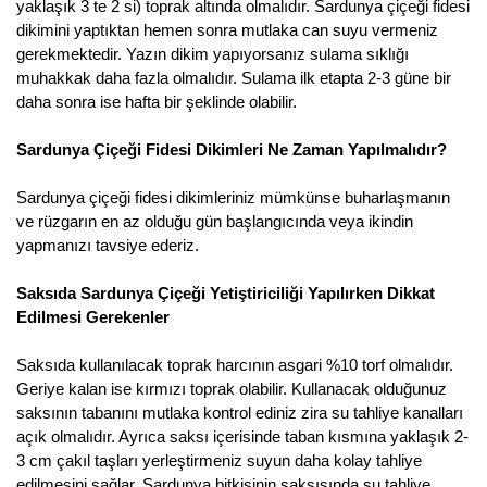
yaklaşık 3 te 2 si) toprak altında olmalıdır. Sardunya çiçeği fidesi
dikimini yaptıktan hemen sonra mutlaka can suyu vermeniz
gerekmektedir. Yazın dikim yapıyorsanız sulama sıklığı
muhakkak daha fazla olmalıdır. Sulama ilk etapta 2-3 güne bir
daha sonra ise hafta bir şeklinde olabilir.
Sardunya Çiçeği Fidesi Dikimleri Ne Zaman Yapılmalıdır?
Sardunya çiçeği fidesi dikimleriniz mümkünse buharlaşmanın
ve rüzgarın en az olduğu gün başlangıcında veya ikindin
yapmanızı tavsiye ederiz.
Saksıda Sardunya Çiçeği Yetiştiriciliği Yapılırken Dikkat
Edilmesi Gerekenler
Saksıda kullanılacak toprak harcının asgari %10 torf olmalıdır.
Geriye kalan ise kırmızı toprak olabilir. Kullanacak olduğunuz
saksının tabanını mutlaka kontrol ediniz zira su tahliye kanalları
açık olmalıdır. Ayrıca saksı içerisinde taban kısmına yaklaşık 2-
3 cm çakıl taşları yerleştirmeniz suyun daha kolay tahliye
edilmesini sağlar. Sardunya bitkisinin saksısında su tahliye