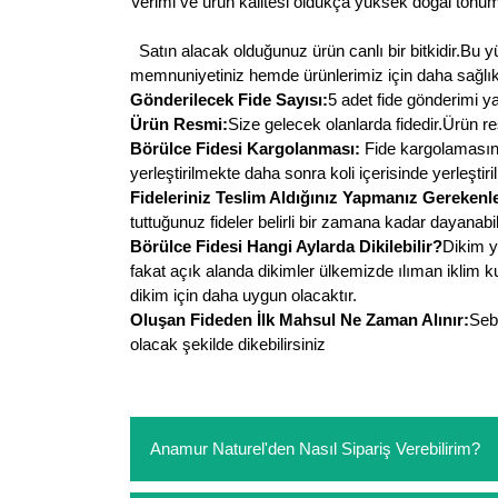
Verimi ve ürün kalitesi oldukça yüksek doğal tohumlar
Satın alacak olduğunuz ürün canlı bir bitkidir.Bu yüz
memnuniyetiniz hemde ürünlerimiz için daha sağlıkl
Gönderilecek Fide Sayısı:
5 adet fide gönderimi ya
Ürün Resmi:
Size gelecek olanlarda fidedir.Ürün re
Börülce Fidesi Kargolanması:
Fide kargolamasınd
yerleştirilmekte daha sonra koli içerisinde yerleştiri
Fideleriniz Teslim Aldığınız Yapmanız Gerekenle
tuttuğunuz fideler belirli bir zamana kadar dayanabi
Börülce Fidesi Hangi Aylarda Dikilebilir?
Dikim y
fakat açık alanda dikimler ülkemizde ılıman iklim k
dikim için daha uygun olacaktır.
Oluşan Fideden İlk Mahsul Ne Zaman Alınır:
Sebz
olacak şekilde dikebilirsiniz
Anamur Naturel'den Nasıl Sipariş Verebilirim?