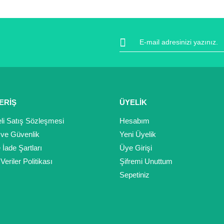
Yorum Yaz
ERİŞ
ÜYELİK
li Satış Sözleşmesi
Hesabım
k ve Güvenlik
Yeni Üyelik
Gönder
e İade Şartları
Üye Girişi
 Veriler Politikası
Şifremi Unuttum
Sepetiniz