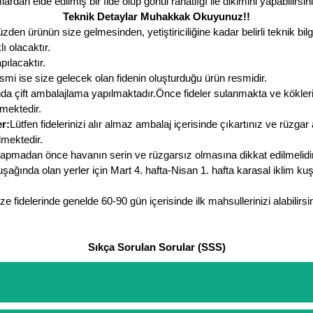
dan elde edilmiş bir fide olup gönül rahatlığı ile dikimini yapabilirsini
Teknik Detaylar Muhakkak Okuyunuz!!
den ürünün size gelmesinden, yetiştiriciliğine kadar belirli teknik bilg
ı olacaktır.
pılacaktır.
smi ise size gelecek olan fidenin oluşturduğu ürün resmidir.
a çift ambalajlama yapılmaktadır.Önce fideler sulanmakta ve kökleri su 
lmektedir.
r:
Lütfen fidelerinizi alır almaz ambalaj içerisinde çıkartınız ve rüzga
lmektedir.
apmadan önce havanın serin ve rüzgarsız olmasına dikkat edilmelidir. 
uşağında olan yerler için Mart 4. hafta-Nisan 1. hafta karasal iklim ku
e fidelerinde genelde 60-90 gün içerisinde ilk mahsullerinizi alabilir
Sıkça Sorulan Sorular (SSS)