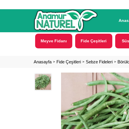
Anas
Meyve Fidanı
Fide Çeşitleri
Süs
Anasayfa
Fide Çeşitleri
Sebze Fideleri
Börülc