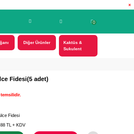
×
0
ğanı
Diğer Ürünler
Kaktüs &
Sukulent
lce Fidesi(5 adet)
temsilidir.
lce Fidesi
,88 TL + KDV