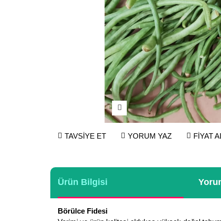
TAVSİYE ET
YORUM YAZ
FİYAT 
Ürün Bilgisi
Yorum
Börülce Fidesi