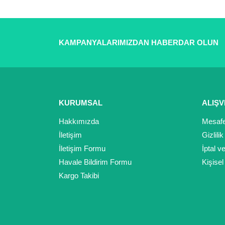
Ürün resmi kalitesiz, bozuk veya görüntülenemiyor.
Ürün açıklamasında eksik bilgiler bulunuyor.
Ürün bilgilerinde hatalar bulunuyor.
KAMPANYALARIMIZDAN HABERDAR OLUN
Ürün fiyatı diğer sitelerden daha pahalı.
Bu ürüne benzer farklı alternatifler olmalı.
KURUMSAL
ALIŞV
Hakkımızda
Mesafe
İletişim
Gizlili
İletişim Formu
İptal v
Havale Bildirim Formu
Kişisel
Kargo Takibi