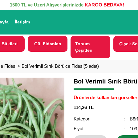
1500 TL ve Üzeri Alışverişlerinizde
KARGO BEDAVA!
ayfa
İletişim
 Bitkileri
Gül Fidanları
Tohum
Çiçek So
Çeşitleri
e Fidesi
Bol Verimli Sırık Börülce Fidesi(5 adet)
Bol Verimli Sırık Börü
Ürünlerde kullanılan görseller 
114,26 TL
Kategori
Börü
Fiyat
103