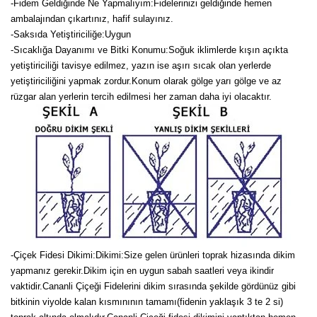
-Fidem Geldiğinde Ne Yapmalıyım:Fidelerinizi geldiğinde hemen
ambalajından çıkartınız, hafif sulayınız.
-Saksıda Yetiştiriciliğe:Uygun
-Sıcaklığa Dayanımı ve Bitki Konumu:Soğuk iklimlerde kışın açıkta
yetiştiriciliği tavisye edilmez, yazın ise aşırı sıcak olan yerlerde
yetiştiriciliğini yapmak zordur.Konum olarak gölge yarı gölge ve az
rüzgar alan yerlerin tercih edilmesi her zaman daha iyi olacaktır.
-Çiçek Fidesi Dikimi:
Dikimi:Size gelen ürünleri toprak hizasında dikim
yapmanız gerekir.Dikim için en uygun sabah saatleri veya ikindir
vaktidir.Cananli Çiçeği Fidelerini dikim sırasında şekilde gördünüz gibi
bitkinin viyolde kalan kısmınının tamamı(fidenin yaklaşık 3 te 2 si)