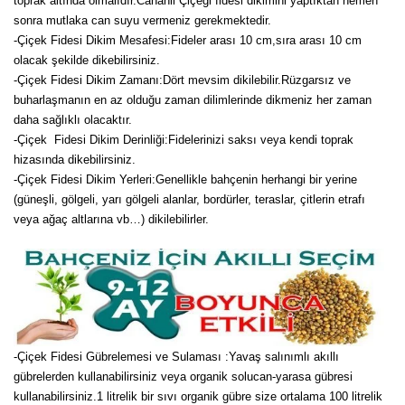
toprak altında olmalıdır.Cananli Çiçeği fidesi dikimini yaptıktan hemen
sonra mutlaka can suyu vermeniz gerekmektedir.
-Çiçek Fidesi Dikim Mesafesi:Fideler arası 10 cm,sıra arası 10 cm
olacak şekilde dikebilirsiniz.
-Çiçek Fidesi Dikim Zamanı:Dört mevsim dikilebilir.Rüzgarsız ve
buharlaşmanın en az olduğu zaman dilimlerinde dikmeniz her zaman
daha sağlıklı olacaktır.
-Çiçek Fidesi Dikim Derinliği:Fidelerinizi saksı veya kendi toprak
hizasında dikebilirsiniz.
-Çiçek Fidesi Dikim Yerleri:Genellikle bahçenin herhangi bir yerine
(güneşli, gölgeli, yarı gölgeli alanlar, bordürler, teraslar, çitlerin etrafı
veya ağaç altlarına vb…) dikilebilirler.
-Çiçek Fidesi Gübrelemesi ve Sulaması :Yavaş salınımlı akıllı
gübrelerden kullanabilirsiniz veya organik solucan-yarasa gübresi
kullanabilirsiniz.1 litrelik bir sıvı organik gübre size ortalama 100 litrelik