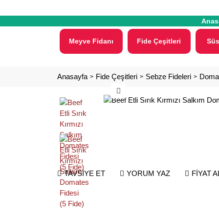
Anas
Meyve Fidanı
Fide Çeşitleri
Süs
Anasayfa
Fide Çeşitleri
Sebze Fideleri
Domat
TAVSİYE ET
YORUM YAZ
FİYAT 