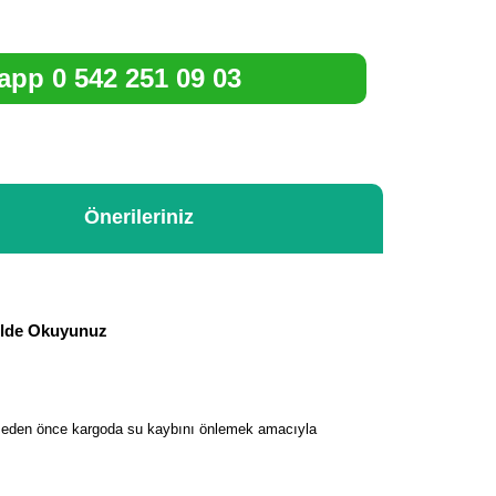
pp 0 542 251 09 03
Önerileriniz
kilde Okuyunuz
ilmeden önce kargoda su kaybını önlemek amacıyla