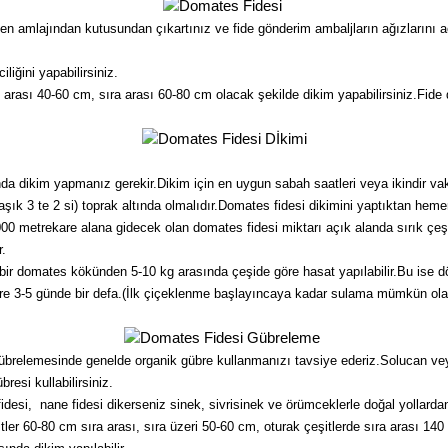
mlajından kutusundan çıkartınız ve fide gönderim ambaljların ağızlarını açı
liğini yapabilirsiniz.
arası 40-60 cm, sıra arası 60-80 cm olacak şekilde dikim yapabilirsiniz.Fide 
da dikim yapmanız gerekir.Dikim için en uygun sabah saatleri veya ikindir vak
laşık 3 te 2 si) toprak altında olmalıdır.Domates fidesi dikimini yaptıktan h
0 metrekare alana gidecek olan domates fidesi miktarı açık alanda sırık çeşi
r.
ir domates kökünden 5-10 kg arasında çeşide göre hasat yapılabilir.Bu ise d
 3-5 günde bir defa.(İlk çiçeklenme başlayıncaya kadar sulama mümkün olan 
übrelemesinde genelde organik gübre kullanmanızı tavsiye ederiz.Solucan ve
esi kullabilirsiniz.
 fidesi, nane fidesi dikerseniz sinek, sivrisinek ve örümceklerle doğal yollar
ler 60-80 cm sıra arası, sıra üzeri 50-60 cm, oturak çeşitlerde sıra arası 140 c