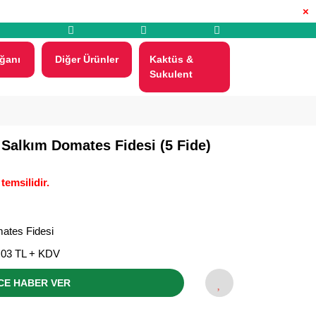
×
ğanı
Diğer Ürünler
Kaktüs &
Sukulent
ı Salkım Domates Fidesi (5 Fide)
temsilidir.
ates Fidesi
,03 TL + KDV
CE HABER VER