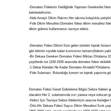
-Domates Fidelerim Geldiğinde Yapmam Gerekenler:Hemen a
bekletebilirsiniz.
-Hobi Amaçlı Dikim Rakımı:Her rakıma kolaylıkla yetiştirici
-Fide Dikim Mesafesi:Domates fidesi dikim mesafesi fide 
dikim gübresi kullanmanızı tavsiye ederiz.
-Domates Fidesi Dikimi:Size gelen ürünleri toprak hizasın
gibi bitkinin viyolde kalan kısmınının tamamı(fidenin yak
-Bir Dekara Gereken Domates Fidesi Miktarı:Ortalama 100
çeşitlerde ise 1100-1500 arasında domates fidesi ekilebili
-1 Dekar Alandan Ne Kadar Domates Alınabilir?Ortalama b
-Fide Sulaması: Bulunduğu konum ve toprak yapısına göre
Domates Fidesi Genel Gübreleme Bilgisi:Sebze fideleri g
olacaktır.Her 2. sulamanızda sıvı yarasa veya solucan gübr
-Hobici İçin Tavsiye:Sebze fidelerinizin arasına fesleğen
-Örtü Altı Dekara Fidesi Sayısı Dikim Mesafesi:Sırık çeşit