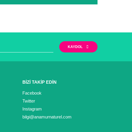
zi yapabilirsiniz. Ayrıca firmamız Mersin/ Mut
iyet göstermektedir.
narak tarafımıza iletebilirsiniz.
KAYDOL
BİZİ TAKİP EDİN
Facebook
Twitter
Instagram
bilgi@anamurnaturel.com