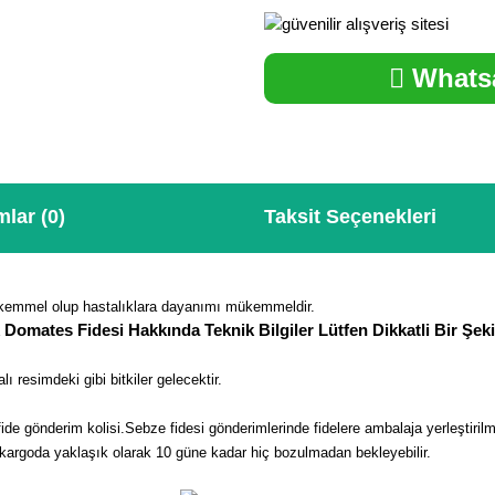
Whatsa
lar (0)
Taksit Seçenekleri
ükemmel olup hastalıklara dayanımı mükemmeldir.
 Domates Fidesi Hakkında Teknik Bilgiler Lütfen Dikkatli Bir Şe
ı resimdeki gibi bitkiler gelecektir.
de gönderim kolisi.Sebze fidesi gönderimlerinde fidelere ambalaja yerleştir
z kargoda yaklaşık olarak 10 güne kadar hiç bozulmadan bekleyebilir.