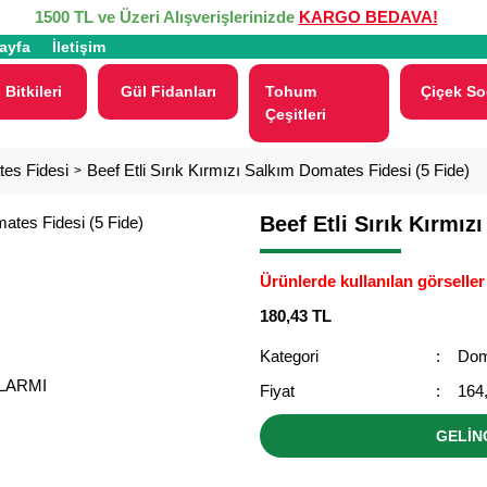
1500 TL ve Üzeri Alışverişlerinizde
KARGO BEDAVA!
ayfa
İletişim
 Bitkileri
Gül Fidanları
Tohum
Çiçek So
Çeşitleri
es Fidesi
Beef Etli Sırık Kırmızı Salkım Domates Fidesi (5 Fide)
Beef Etli Sırık Kırmız
Ürünlerde kullanılan görseller 
180,43 TL
Kategori
Dom
ALARMI
Fiyat
164
GELİN