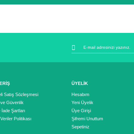
 sertifikası ile koruma altındadır. İçiniz rahat bir şekilde alışverişini
ıt altında ve yürürlükteki kanun ve esaslara tam uyumlu bir şekilde faal
da ve diğer konularda yetersiz gördüğünüz noktaları öneri formunu kulla
Bu ürüne ilk yorumu siz yapın!
Yorum Yaz
ERİŞ
ÜYELİK
li Satış Sözleşmesi
Hesabım
k ve Güvenlik
Yeni Üyelik
e İade Şartları
Üye Girişi
 Veriler Politikası
Şifremi Unuttum
Gönder
Sepetiniz