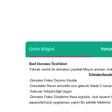
Ürün Bilgisi
Yorum
Beef Domates Özellikleri
Yüksek verimli bir domatesi çeşididir.Meyve aroması m
Gönderilecek
-Domates Fidesi Durumu:Viyolde
-Görseldeki Resim temsilidir size gelecek fidedir.2 numaral
-Saksıda Yetiştiriciliğe:Uygun
-Domates Fidesi Gönderimi:Hava boşluklu özel tasarım fi
aquasorb(Sutut) uygulaması yapılır.Bu şekilde fidelerini