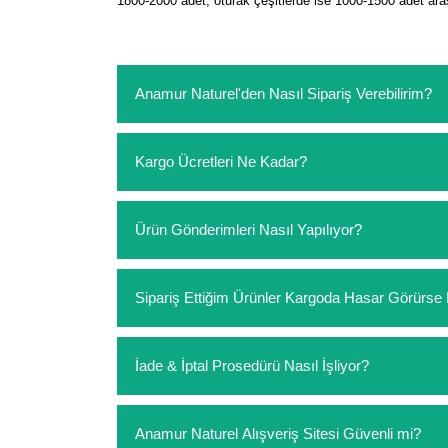
1800-2000 adet, oturak çeşitlerde ise 1000-1500 adet aras
Anamur Naturel'den Nasıl Sipariş Verebilirim?
https://www.anamurnaturel.com 'dan kendiniz sep
Kargo Ücretleri Ne Kadar?
sipariş verebilirsiniz. Sitemizden vereceğiniz sip
ödeme yoktur.
https://www.anamurnaturel.com 'da siz kargoyu de
Ürün Gönderimleri Nasıl Yapılıyor?
siparişlerinizde sepetinizdeki ürünleri hacimler
Sipariş verdiğiniz ürünler, özel tasarlanmış amba
Sipariş Ettiğim Ürünler Kargoda Hasar Görür
Koşulsuz müşteri memnuniyeti politikalarımız 
İade & İptal Prosedürü Nasıl İşliyor?
hasar görmüş ise hemen bizimle iletişime geçerek
Siparişiniz elinize ulaştığında herhangi bir sebe
Anamur Naturel Alışveriş Sitesi Güvenli mi?
değişim istediğiniz ürünleri kullanmayınız. Kull