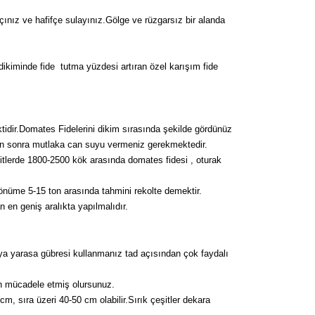
nız ve hafifçe sulayınız.Gölge ve rüzgarsız bir alanda
dikiminde fide tutma yüzdesi artıran özel karışım fide
tidir.Domates Fidelerini dikim sırasında şekilde gördünüz
emen sonra mutlaka can suyu vermeniz gerekmektedir.
tlerde 1800-2500 kök arasında domates fidesi , oturak
önüme 5-15 ton arasında tahmini rekolte demektir.
en geniş aralıkta yapılmalıdır.
ya yarasa gübresi kullanmanız tad açısından çok faydalı
dan mücadele etmiş olursunuz.
m, sıra üzeri 40-50 cm olabilir.Sırık çeşitler dekara