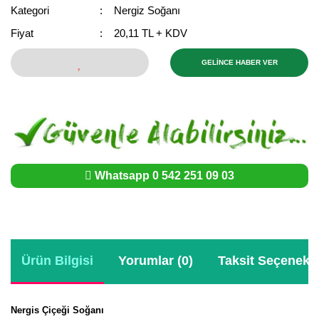
Girebolu Fidanı
Kategori
Nergiz Soğanı
Goji Berry Fidanı
Fiyat
20,11 TL + KDV
Hünnap Fidanı
GELİNCE HABER VER
İncir Fidanı
Kapari Gebre Otu Fidanı
Kayısı Fidanı
Whatsapp 0 542 251 09 03
Keçiboynuzu Fidanı
Kestane Fidanı
Kiraz Fidanı
Ürün Bilgisi
Yorumlar (0)
Taksit Seçenekle
Kivi Fidanı
Kızılcık Fidanı
Nergis Çiçeği Soğanı