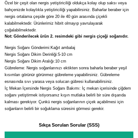
Özel bir çeşit olan nergis yetiştiriciliği oldukça kolay olup saksı veya
Kocayemiş Fidanı
bahçenizde kolaylıkla yetiştiriciliği yapabilirsiniz. Baharlar beraber için
nergis ortalama çeşide göre 20 ile 40 gün arasında çiçekli
Kuşburnu Fidanı
kalabilmektedir. Ürünlerimiz hibrit olmayıp yavrulayarak
çoğalabilmektedir.
Liçi Fidanı
Not: Gönderilecek ürün 2. resimdeki gibi nergis çiçeği soğanıdır.
Nergis Soğanı Gönderimi:Kağıt ambalaj
Longan Fidanı
Nergis Soğanı Dikim Derinliği:5-10 cm
Malta Eriği Fidanı
Nergis Soğanı Dikim Aralığı:10 cm
Gübreleme: Nergis soğanlarınızı ektikten sonra baharla beraber yeşil
Mango Fidanı
kısımları görünür görünmez gübreleme yapabilirsiniz. Gübreleme
esnasında sıvı yarasa veya solucan gübresi kullanabilirsiniz.
Melez Meyveler
İç Mekan İçersinde Nergis Soğanı Bakımı: İç mekan içerisinde çiğdem
soğanı yetiştirmek istiyorsanız kışın mutlaka belirli bir süre dışarıda
Murt Fidanı
kalması gerekiyor. Çunkü nergis soğanlarının çiçek açabilmesi için
soğanların belirli bir soğuklama süresini görmesi gerekir.
Muşmula Fidanı
Sıkça Sorulan Sorular (SSS)
Muz Fidanı