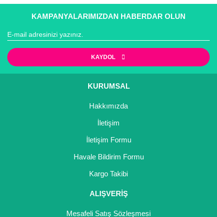
konularda yetersiz gördüğünüz noktaları öneri formunu
Bu ürüne ilk yorumu siz yapın!
yürürlükteki kanun ve esaslara tam uyumlu bir şekilde
kullanarak tarafımıza iletebilirsiniz.
KAMPANYALARIMIZDAN HABERDAR OLUN
faaliyet göstermektedir.
Görüş ve önerileriniz için teşekkür ederiz.
Yorum Yaz
Ürün resmi kalitesiz, bozuk veya görüntülenemiyor.
KAYDOL
Ürün açıklamasında eksik bilgiler bulunuyor.
Ürün bilgilerinde hatalar bulunuyor.
KURUMSAL
Ürün fiyatı diğer sitelerden daha pahalı.
Hakkımızda
Bu ürüne benzer farklı alternatifler olmalı.
İletişim
İletişim Formu
Havale Bildirim Formu
Gönder
Kargo Takibi
ALIŞVERİŞ
Mesafeli Satış Sözleşmesi