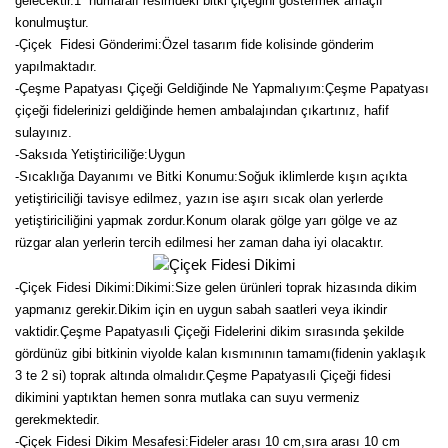
gelecektir.
1 numaralı resimdeki bitki çiçeğini göstermek amaçlı
konulmuştur.
-Çiçek Fidesi Gönderimi:Özel tasarım fide kolisinde gönderim
yapılmaktadır.
-Çeşme Papatyası Çiçeği Geldiğinde Ne Yapmalıyım:Çeşme Papatyası
çiçeği fidelerinizi geldiğinde hemen ambalajından çıkartınız, hafif
sulayınız.
-Saksıda Yetiştiriciliğe:Uygun
-Sıcaklığa Dayanımı ve Bitki Konumu:Soğuk iklimlerde kışın açıkta
yetiştiriciliği tavisye edilmez, yazın ise aşırı sıcak olan yerlerde
yetiştiriciliğini yapmak zordur.Konum olarak gölge yarı gölge ve az
rüzgar alan yerlerin tercih edilmesi her zaman daha iyi olacaktır.
-Çiçek Fidesi Dikimi:
Dikimi:Size gelen ürünleri toprak hizasında dikim
yapmanız gerekir.Dikim için en uygun sabah saatleri veya ikindir
vaktidir.Çeşme Papatyasıli Çiçeği Fidelerini dikim sırasında şekilde
gördünüz gibi bitkinin viyolde kalan kısmınının tamamı(fidenin yaklaşık
3 te 2 si) toprak altında olmalıdır.Çeşme Papatyasıli Çiçeği fidesi
dikimini yaptıktan hemen sonra mutlaka can suyu vermeniz
gerekmektedir.
-Çiçek Fidesi Dikim Mesafesi:Fideler arası 10 cm,sıra arası 10 cm